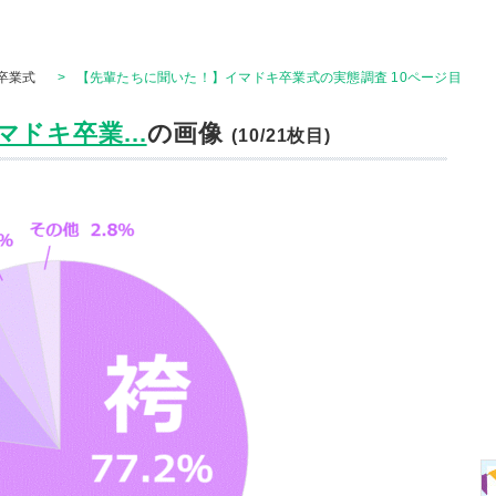
卒業式
>
【先輩たちに聞いた！】イマドキ卒業式の実態調査 10ページ目
ドキ卒業...
の画像
(10/21枚目)