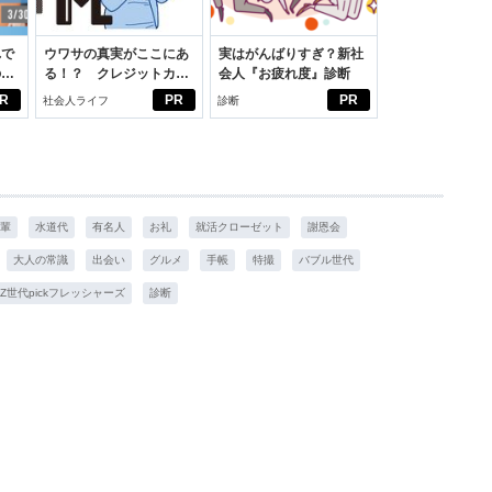
れで
ウワサの真実がここにあ
実はがんばりすぎ？新社
のセ
る！？ クレジットカー
会人『お疲れ度』診断
ドの都市伝説
R
PR
PR
社会人ライフ
診断
輩
水道代
有名人
お礼
就活クローゼット
謝恩会
大人の常識
出会い
グルメ
手帳
特撮
バブル世代
Z世代pickフレッシャーズ
診断