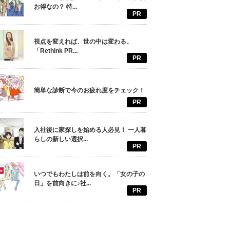
お得なの？ 特...
PR
視点を変えれば、世の中は変わる。
「Rethink PR...
PR
簡単な診断で今のお疲れ度をチェック！
PR
入社後に家探しを始める人必見！ 一人暮
らしの新しい選択...
PR
いつでもわたしは前を向く。「女の子の
日」を前向きに♪社...
PR