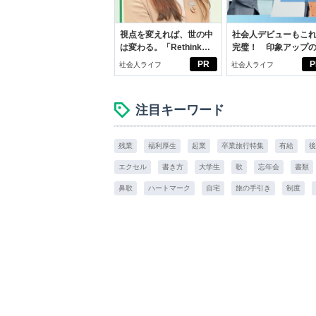
視点を変えれば、世の中
社会人デビューもこ
は変わる。「Rethink
完璧！ 印象アップ
PROJECT」がつたえた
ルフプロデュース術
PR
P
社会人ライフ
社会人ライフ
いこと。
注目キーワード
残業
福利厚生
起業
卒業旅行特集
有給
後
エクセル
書き方
大学生
歌
忘年会
書類
鼻歌
ハートマーク
自宅
旅の手引き
制度