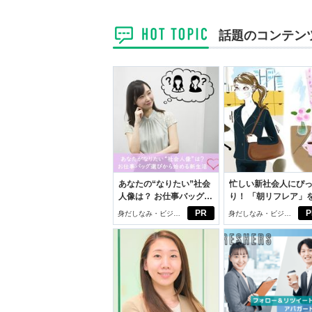
話題のコンテン
あなたの“なりたい”社会
忙しい新社会人にぴ
人像は？ お仕事バッグ選
り！ 「朝リフレア」
びから始める新生活
じめよう。しっかり
PR
P
身だしなみ・ビジネ
身だしなみ・ビジネ
イケアして24時間快
スアイテム
スアイテム