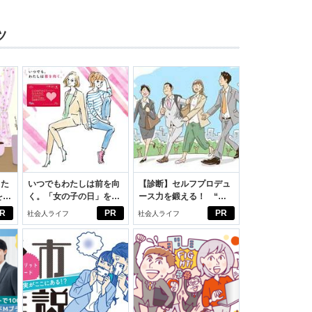
ツ
った
いつでもわたしは前を向
【診断】セルフプロデュ
をは
く。「女の子の日」を前
ース力を鍛える！ “ジ
ニオ
向きに♪社会人エリ・大
ブン観”診断
R
PR
PR
社会人ライフ
社会人ライフ
適。
学生リカの物語