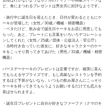
普段は行かないようなホテルのディナーや高級スイーツな
ど、食にまつわるプレゼントは男女共に好評なようです。
・旅行中に誕生日を迎えたとき、日付が変わるとともにケ
ーキが登場した（女性／30歳／機械・精密機器）
・ベタだけど、飲み会で誕生日ケーキをお店に用意しても
らった。あと、プレートにも言葉をいろいろデコレーショ
ンしてくれた（女性／25歳／団体・公益法人・官公庁）
・当時付き合っていた彼女に、好きなキャラクターのケー
キをこっそり買ってきてあげた（男性／32歳／機械・精密
機器）
バースデーケーキのプレゼントは定番ですが、確実に喜ん
でもらえるサプライズです。もし高級なレストランを予約
するほど予算がないなら、いつもの飲み屋さんにこっそり
ケーキを持ってきてもらうようお願いするだけでも恋人を
喜ばせられますよ。
・誕生日プレゼントに自分が好きなファーファ（クマのキ