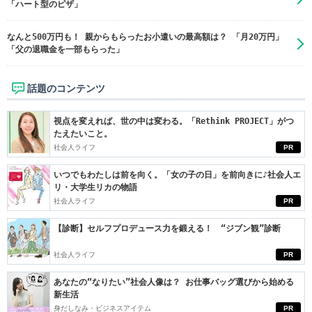
「ハート型のピザ」
なんと500万円も！ 親からもらったお小遣いの最高額は？ 「月20万円」
「父の退職金を一部もらった」
話題のコンテンツ
視点を変えれば、世の中は変わる。「Rethink PROJECT」がつ
たえたいこと。
社会人ライフ
PR
いつでもわたしは前を向く。「女の子の日」を前向きに♪社会人エ
リ・大学生リカの物語
社会人ライフ
PR
【診断】セルフプロデュース力を鍛える！ “ジブン観”診断
社会人ライフ
PR
あなたの“なりたい”社会人像は？ お仕事バッグ選びから始める
新生活
身だしなみ・ビジネスアイテム
PR