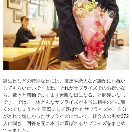
誕生日などの特別な日には、友達や恋人など誰かにお祝い
してもらいたいですよね。それがサプライズでのお祝いな
ら、驚きと感動でますます素敵な日になること間違いなし
です。では、一体どんなサプライズが本当に相手の心に響
くのでしょうか？ 実際にして喜ばれたサプライズや、自分
がされて嬉しかったサプライズについて、社会人の男女372
人に聞き、回答を元に本当に喜ばれるサプライズをまとめ
てみました。