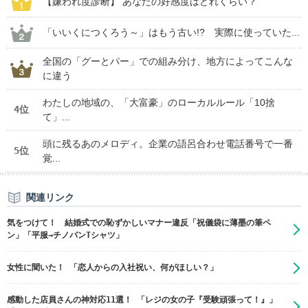
【嫌われ度診断】 あなたの好感度はどれくらい？
「いいくにつくろう～」はもう古い!? 実際に使っていた...
全国の「グーとパー」での組み分け、地方によってこんな
に違う
わたしの地域の、「大富豪」のローカルルール「10捨
4位
て」...
頭に残るあのメロディ。企業の語呂合わせ電話番号で一番
5位
覚...
関連リンク
気をつけて！ 結婚式での恥ずかしいマナー違反「祝儀袋に薄墨の筆ペ
ン」「平服→チノパンTシャツ」
女性に聞いた！ 「恋人からの入社祝い、何がほしい？」
感動した店員さんの神対応11選！ 「レジの女の子『受験頑張って！』」