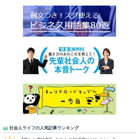
社会人ライフの人気記事ランキング