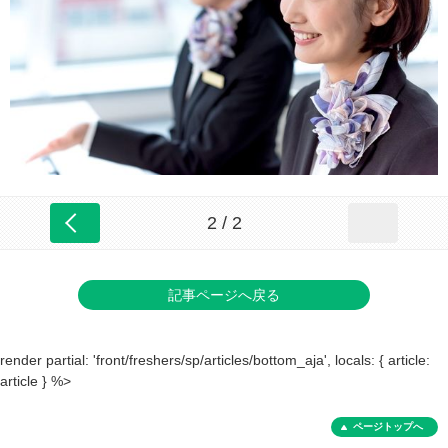
2 / 2
記事ページへ戻る
render partial: 'front/freshers/sp/articles/bottom_aja', locals: { article:
article } %>
ページトップへ