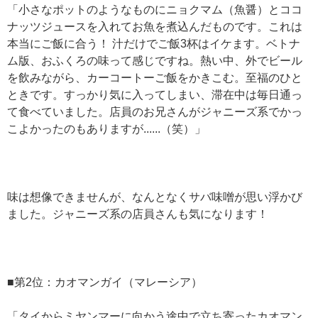
「小さなポットのようなものにニョクマム（魚醤）とココ
ナッツジュースを入れてお魚を煮込んだものです。これは
本当にご飯に合う！ 汁だけでご飯3杯はイケます。ベトナ
ム版、おふくろの味って感じですね。熱い中、外でビール
を飲みながら、カーコートーご飯をかきこむ。至福のひと
ときです。すっかり気に入ってしまい、滞在中は毎日通っ
て食べていました。店員のお兄さんがジャニーズ系でかっ
こよかったのもありますが......（笑）」
味は想像できませんが、なんとなくサバ味噌が思い浮かび
ました。ジャニーズ系の店員さんも気になります！
■第2位：カオマンガイ（マレーシア）
「タイからミヤンマーに向かう途中で立ち寄ったカオマン