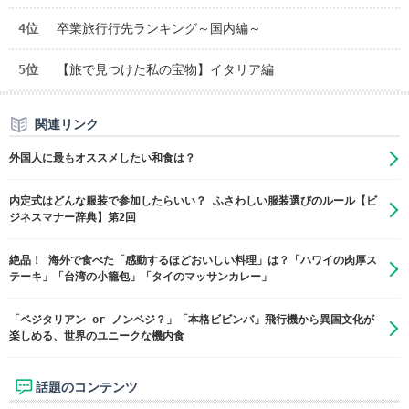
4位
卒業旅行行先ランキング～国内編～
5位
【旅で見つけた私の宝物】イタリア編
関連リンク
外国人に最もオススメしたい和食は？
内定式はどんな服装で参加したらいい？ ふさわしい服装選びのルール【ビ
ジネスマナー辞典】第2回
絶品！ 海外で食べた「感動するほどおいしい料理」は？「ハワイの肉厚ス
テーキ」「台湾の小籠包」「タイのマッサンカレー」
「ベジタリアン or ノンベジ？」「本格ビビンバ」飛行機から異国文化が
楽しめる、世界のユニークな機内食
話題のコンテンツ