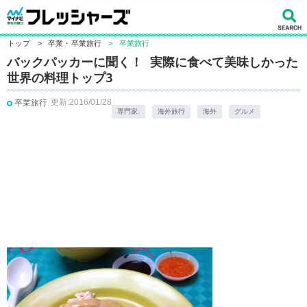
トップ
>
卒業・卒業旅行
>
卒業旅行
バックパッカーに聞く！ 実際に食べて美味しかった
世界の料理トップ3
更新:2016/01/28
卒業旅行
専門家.
海外旅行
海外
グルメ