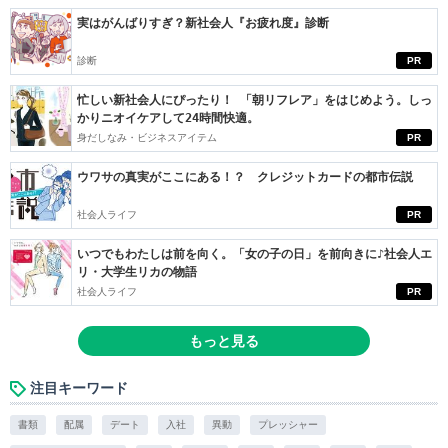
実はがんばりすぎ？新社会人『お疲れ度』診断
診断
PR
忙しい新社会人にぴったり！ 「朝リフレア」をはじめよう。しっ
かりニオイケアして24時間快適。
身だしなみ・ビジネスアイテム
PR
ウワサの真実がここにある！？ クレジットカードの都市伝説
社会人ライフ
PR
いつでもわたしは前を向く。「女の子の日」を前向きに♪社会人エ
リ・大学生リカの物語
社会人ライフ
PR
もっと見る
注目キーワード
書類
配属
デート
入社
異動
プレッシャー