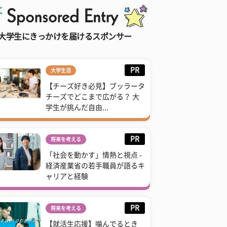
大学生にきっかけを届けるスポンサー
PR
大学生活
【チーズ好き必見】ブッラータ
チーズでどこまで広がる？ 大
学生が挑んだ自由...
PR
将来を考える
「社会を動かす」情熱と視点 -
経済産業省の若手職員が語るキ
ャリアと経験
PR
将来を考える
【就活生応援】噛んでるとき