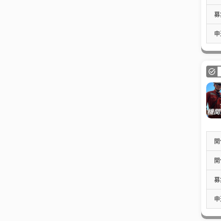
募
申
開
開
募
申