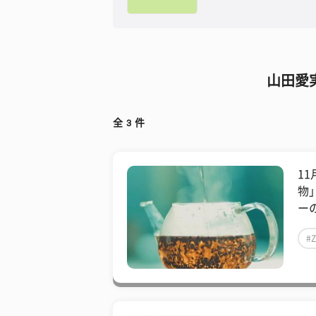
山田愛
全
3
件
1
物
ーの
#