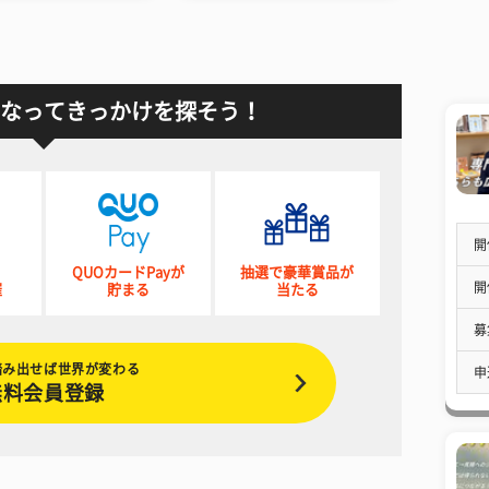
なってきっかけを探そう！
開
QUOカードPayが
抽選で豪華賞品が
開
催
貯まる
当たる
募
踏み出せば世界が変わる
申
無料会員登録