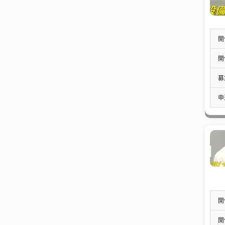
開
開
募
申
開
開