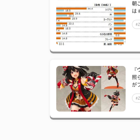
朝
は 
#
『
照
がフ
#