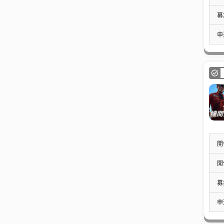
募
申
開
開
募
申