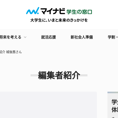
将来を考える
就活応援
新社会人準備
学割
紹介 城後茜さん
編集者紹介
学
体