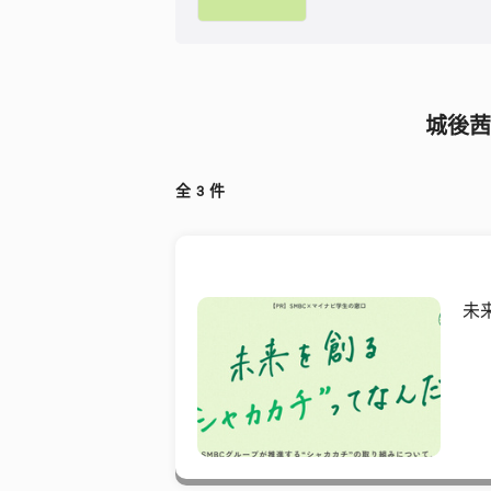
城後茜
全
3
件
未