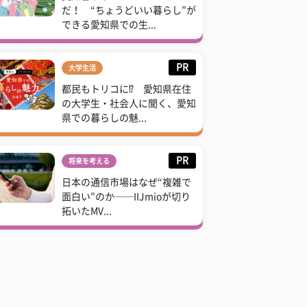
だ！ “ちょうどいい暮らし”が
できる愛知県での生...
PR
大学生活
都民もトリコに⁉ 愛知県在住
の大学生・社会人に聞く、愛知
県での暮らしの魅...
PR
将来を考える
日本の通信市場はなぜ“複雑で
面白い”のか──IIJmioが切り
拓いたMV...