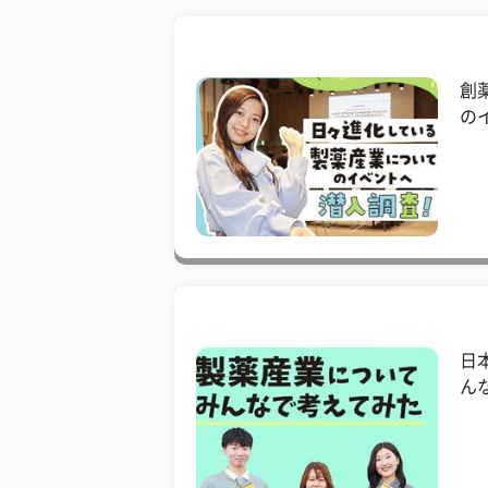
創
の
日
ん