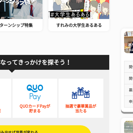
ターンシップ特集
すれみの大学生あるある
なってきっかけを探そう！
開
開
募
申
QUOカードPayが
抽選で豪華賞品が
催
貯まる
当たる
踏み出せば世界が変わる