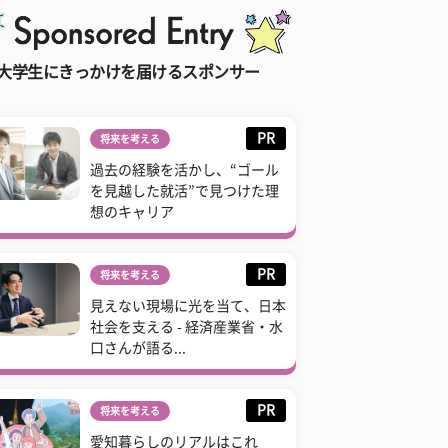
大学生にきっかけを届けるスポンサー
PR
将来を考える
過去の経験を活かし、“ゴール
を見越した就活”で見つけた理
想のキャリア
PR
将来を考える
見えない現場に光を当て、日本
社会を支える - 経済産業省・水
口さんが語る...
PR
将来を考える
愛知暮らしのリアルはこれ