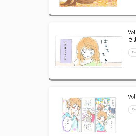
V
さ
#
V
#