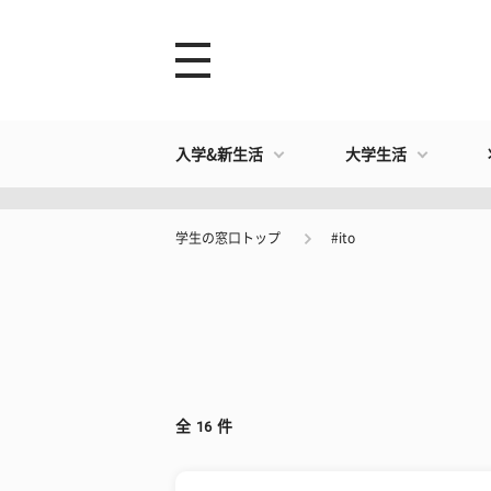
入学&新生活
大学生活
学生の窓口トップ
#ito
全
16
件