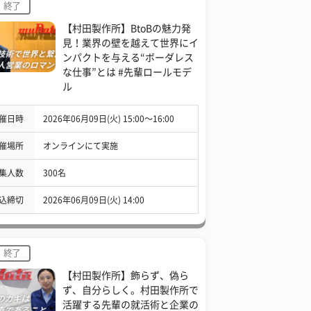
終了
【村田製作所】BtoBの魅力発
見！業界の壁を越えて世界にイ
ンパクトを与える“ボーダレス
な仕事”とは #先輩ロールモデ
ル
催日時
2026年06月09日(火) 15:00〜16:00
催場所
オンラインにて実施
集人数
300名
込締切
2026年06月09日(火) 14:00
終了
【村田製作所】飾らず、偽ら
ず、自分らしく。村田製作所で
活躍する先輩の就活術と企業の