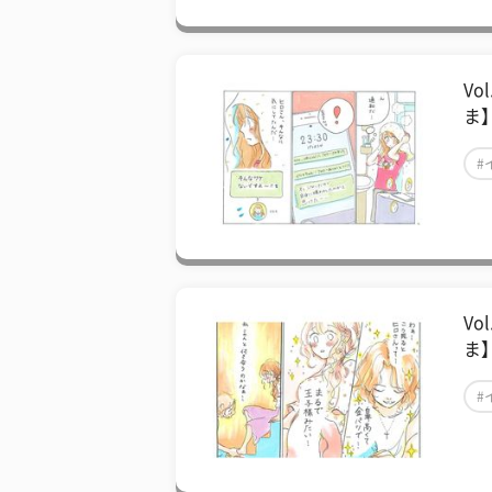
V
ま
#
V
ま
#