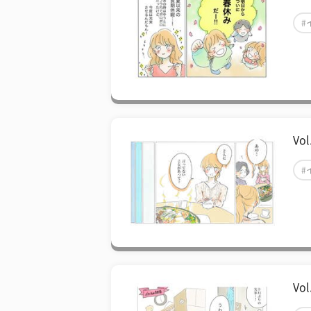
#
V
#
V