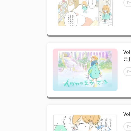
#
V
ま
#
V
#