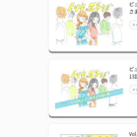
ピ
さ
#
ピ
1
#
V