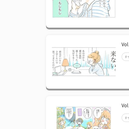
V
#
V
#