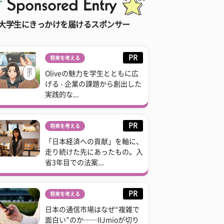
大学生にきっかけを届けるスポンサー
PR
将来を考える
Oliveの魅力を学生とともに広
げる - 企業の課題から創出した
実践的な...
PR
将来を考える
「日本経済への貢献」を軸に、
走り続けた先にあったもの。入
省3年目での法案...
PR
将来を考える
日本の通信市場はなぜ“複雑で
面白い”のか──IIJmioが切り