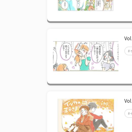
V
#
Vo
#