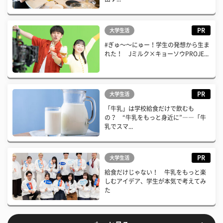
PR
大学生活
#ぎゅ〜〜にゅー！学生の発想から生ま
れた！ Jミルク×キョーソウPROJE...
PR
大学生活
「牛乳」は学校給食だけで飲むも
の？ “牛乳をもっと身近に”――「牛
乳でスマ...
PR
大学生活
給食だけじゃない！ 牛乳をもっと楽
しむアイデア、学生が本気で考えてみ
た