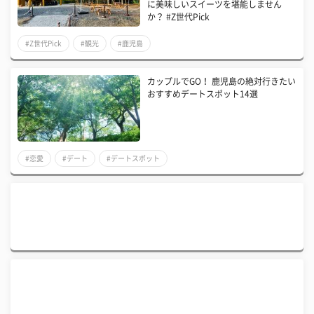
に美味しいスイーツを堪能しません
か？ #Z世代Pick
#Z世代Pick
#観光
#鹿児島
カップルでGO！ 鹿児島の絶対行きたい
おすすめデートスポット14選
#恋愛
#デート
#デートスポット