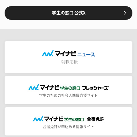
学生の窓口 公式X
学生のための社会人準備応援サイト
合宿免許が申込める情報サイト