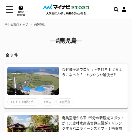
学生の
窓口とは
学生の窓口トップ
#鹿児島
#鹿児島
全
3
件
なぜ種子島でロケットを打ち上げるよ
うになった？ #もやもや解決ゼミ
#もやもや解決ゼミ
#宇宙
#鹿児島
奄美空港から車で5分の新観光スポット
が！元農林水産省官僚夫婦がチャレン
ジするバニラビーンズカフェ！搭乗前