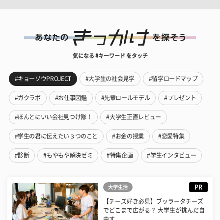
気になる #キーワード をタッチ
#キョーソウPROJECT
#大学生の社会見学
#留学ロードマップ
#ガクラボ
#お仕事図鑑
#先輩ロールモデル
#プレゼント
#ほんとにいい会社見つけ隊！
#大学生正直レビュー
#学生の君に伝えたい３つのこと
#お金の授業
#恋愛特集
#診断
#もやもや解決ゼミ
#特集企画
#学生インタビュー
PR
大学生活
【チーズ好き必見】ブッラータチーズ
でどこまで広がる？ 大学生が挑んだ自
由す...