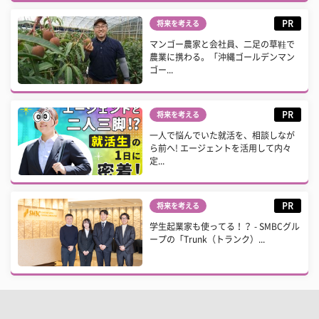
PR
将来を考える
マンゴー農家と会社員、二足の草鞋で
農業に携わる。「沖縄ゴールデンマン
ゴー...
PR
将来を考える
一人で悩んでいた就活を、相談しなが
ら前へ! エージェントを活用して内々
定...
PR
将来を考える
学生起業家も使ってる！？ - SMBCグル
ープの「Trunk（トランク）...