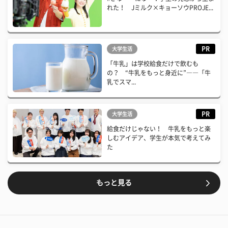
れた！ Jミルク×キョーソウPROJE...
PR
大学生活
「牛乳」は学校給食だけで飲むも
の？ “牛乳をもっと身近に”――「牛
乳でスマ...
PR
大学生活
給食だけじゃない！ 牛乳をもっと楽
しむアイデア、学生が本気で考えてみ
た
もっと見る