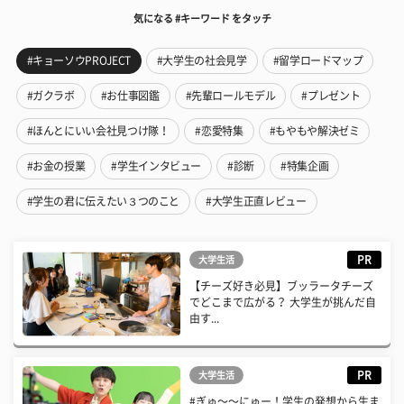
気になる #キーワード をタッチ
#キョーソウPROJECT
#大学生の社会見学
#留学ロードマップ
#ガクラボ
#お仕事図鑑
#先輩ロールモデル
#プレゼント
#ほんとにいい会社見つけ隊！
#恋愛特集
#もやもや解決ゼミ
#お金の授業
#学生インタビュー
#診断
#特集企画
#学生の君に伝えたい３つのこと
#大学生正直レビュー
PR
大学生活
【チーズ好き必見】ブッラータチーズ
でどこまで広がる？ 大学生が挑んだ自
由す...
PR
大学生活
#ぎゅ〜〜にゅー！学生の発想から生ま