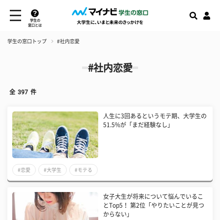
学生の
窓口とは
学生の窓口トップ
#社内恋愛
#社内恋愛
全
397
件
人生に3回あるというモテ期、大学生の
51.5%が「まだ経験なし」
#恋愛
#大学生
#モテる
女子大生が将来について悩んでいるこ
とTop5！ 第2位「やりたいことが見つ
からない」