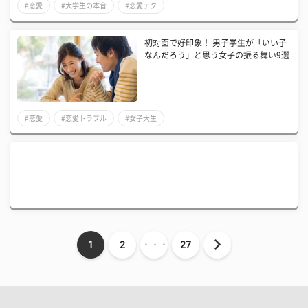
#恋愛
#大学生の本音
#恋愛テク
​初対面で好印象！ 男子学生が「いい子
なんだろう」と思う女子の振る舞い9選
#恋愛
#恋愛トラブル
#女子大生
1
2
・・・
27