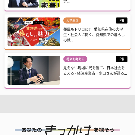
定...
PR
大学生活
都民もトリコに⁉ 愛知県在住の大学
生・社会人に聞く、愛知県での暮らし
の魅...
PR
将来を考える
見えない現場に光を当て、日本社会を
支える - 経済産業省・水口さんが語る...