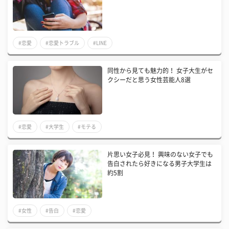
#恋愛
#恋愛トラブル
#LINE
​同性から見ても魅力的！ 女子大生がセ
クシーだと思う女性芸能人8選
#恋愛
#大学生
#モテる
片思い女子必見！ 興味のない女子でも
告白されたら好きになる男子大学生は
約5割
#女性
#告白
#恋愛