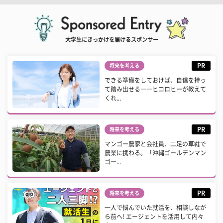
大学生にきっかけを届けるスポンサー
PR
将来を考える
できる準備をしておけば、自信を持っ
て踏み出せる――ヒコロヒーが教えて
くれ...
PR
将来を考える
マンゴー農家と会社員、二足の草鞋で
農業に携わる。「沖縄ゴールデンマン
ゴー...
PR
将来を考える
一人で悩んでいた就活を、相談しなが
ら前へ! エージェントを活用して内々