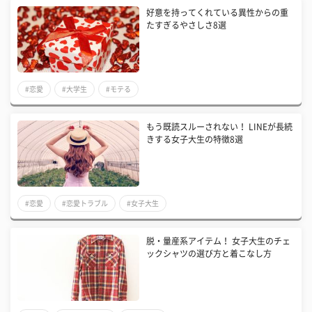
好意を持ってくれている異性からの重
たすぎるやさしさ8選
#恋愛
#大学生
#モテる
もう既読スルーされない！ LINEが長続
きする女子大生の特徴8選
#恋愛
#恋愛トラブル
#女子大生
脱・量産系アイテム！ 女子大生のチェ
ックシャツの選び方と着こなし方