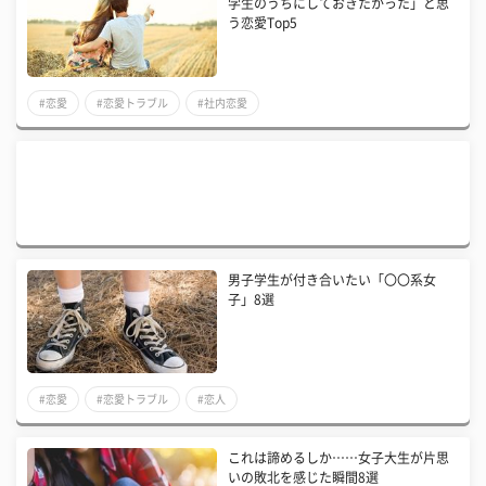
学生のうちにしておきたかった」と思
う恋愛Top5
#恋愛
#恋愛トラブル
#社内恋愛
男子学生が付き合いたい「〇〇系女
子」8選
#恋愛
#恋愛トラブル
#恋人
これは諦めるしか……女子大生が片思
いの敗北を感じた瞬間8選