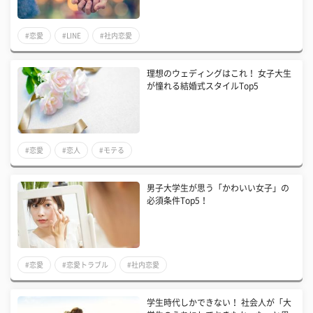
#恋愛
#LINE
#社内恋愛
理想のウェディングはこれ！ 女子大生
が憧れる結婚式スタイルTop5
#恋愛
#恋人
#モテる
男子大学生が思う「かわいい女子」の
必須条件Top5！
#恋愛
#恋愛トラブル
#社内恋愛
学生時代しかできない！ 社会人が「大