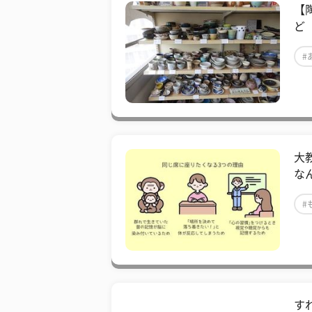
【
ど
#
大
な
#
す