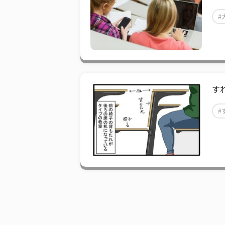
#
す
#