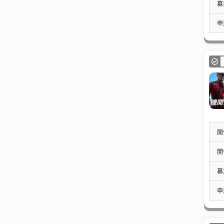
募
申
開
開
募
申