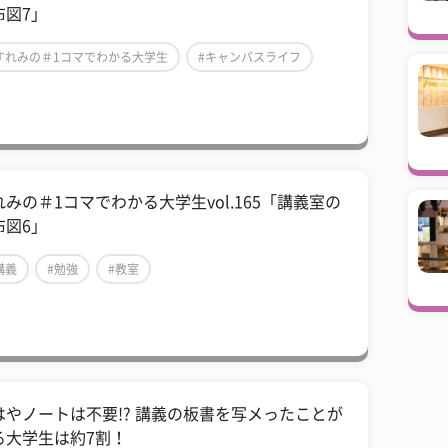
布図7」
すれみの＃1コマでわかる大学生
#キャンパスライフ
すれみ
れみの＃1コマでわかる大学生vol.165「講義室の
布図6」
講義
#勉強
#教室
はやノートは不要!? 講義の板書を写メったことが
る大学生は約7割！