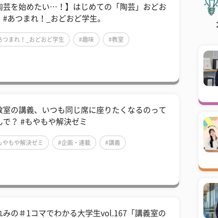
陶芸を始めたい…！】はじめての「陶芸」おどお
 #あつまれ！_おどおど学生。
あつまれ！_おどおど学生
#趣味
#教室
教室の講義、いつも同じ席に座りたくなるのって
んで？ #もやもや解決ゼミ
もやもや解決ゼミ
#企画・連載
#講義
れみの＃1コマでわかる大学生vol.167「講義室の