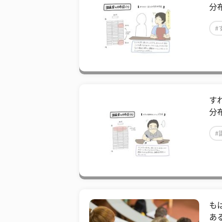
分
#
#
す
分
#
も
あ