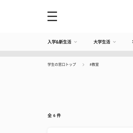
入学&新生活
大学生活
学生の窓口トップ
#教室
全
6
件