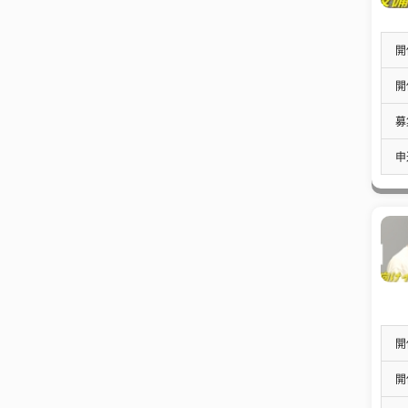
開
開
募
申
開
開