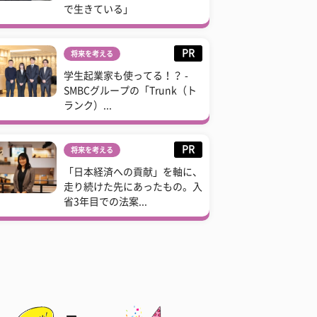
で生きている」
PR
将来を考える
学生起業家も使ってる！？ -
SMBCグループの「Trunk（ト
ランク）...
PR
将来を考える
「日本経済への貢献」を軸に、
走り続けた先にあったもの。入
省3年目での法案...