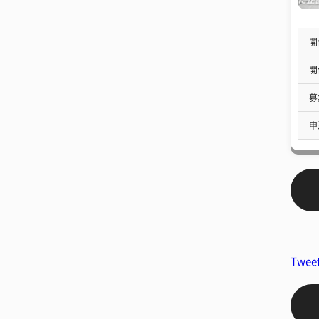
開
開
募
申
Twee