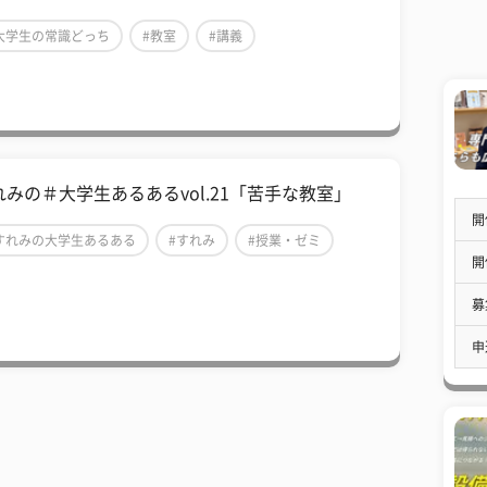
大学生の常識どっち
#教室
#講義
れみの＃大学生あるあるvol.21「苦手な教室」
開
すれみの大学生あるある
#すれみ
#授業・ゼミ
開
募
申