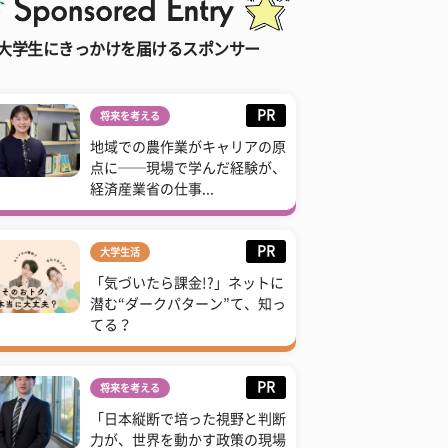
大学生にきっかけを届けるスポンサー
PR
将来を考える
地域での農作業がキャリアの原
点に──現場で学んだ経験が、
経済産業省の仕事...
PR
大学生活
「気づいたら課金!?」ネットに
潜む“ダークパターン”て、知っ
てる？
PR
将来を考える
「日本縦断で培った視野と判断
力が、世界を動かす政策の現場