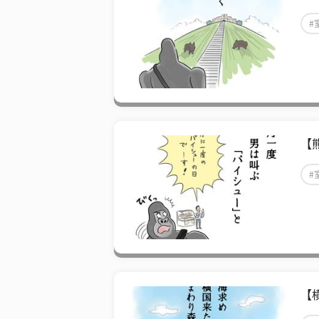
#
【
#
【