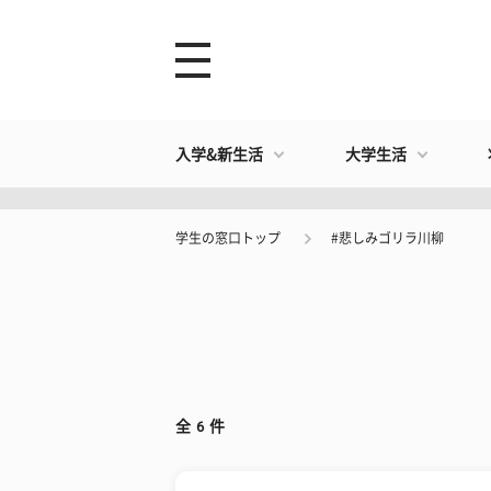
入学&新生活
大学生活
学生の窓口トップ
#悲しみゴリラ川柳
全
6
件