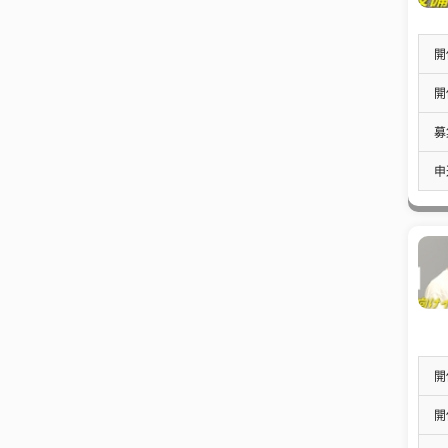
開
開
募
申
開
開