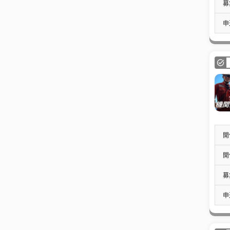
募
申
開
開
募
申