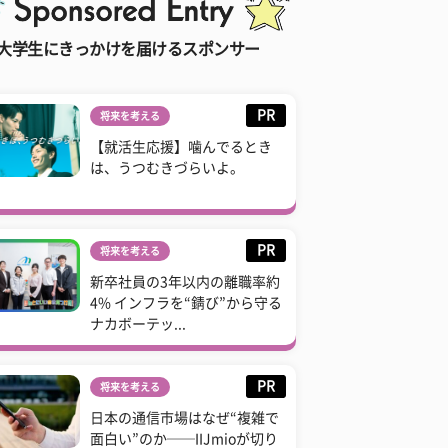
大学生にきっかけを届けるスポンサー
PR
将来を考える
【就活生応援】噛んでるとき
は、うつむきづらいよ。
PR
将来を考える
新卒社員の3年以内の離職率約
4% インフラを“錆び”から守る
ナカボーテッ...
PR
将来を考える
日本の通信市場はなぜ“複雑で
面白い”のか──IIJmioが切り