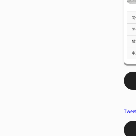
開
開
募
申
Twee