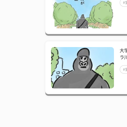
#
大
ラ
#