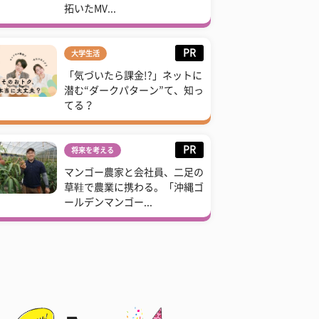
拓いたMV...
PR
大学生活
「気づいたら課金!?」ネットに
潜む“ダークパターン”て、知っ
てる？
PR
将来を考える
マンゴー農家と会社員、二足の
草鞋で農業に携わる。「沖縄ゴ
ールデンマンゴー...