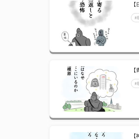
【
#
【
#
【