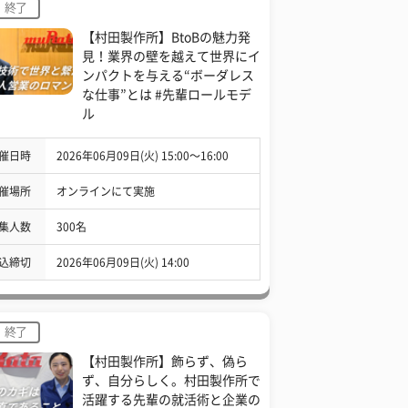
終了
【村田製作所】BtoBの魅力発
見！業界の壁を越えて世界にイ
ンパクトを与える“ボーダレス
な仕事”とは #先輩ロールモデ
ル
催日時
2026年06月09日(火) 15:00〜16:00
催場所
オンラインにて実施
集人数
300名
込締切
2026年06月09日(火) 14:00
終了
【村田製作所】飾らず、偽ら
ず、自分らしく。村田製作所で
活躍する先輩の就活術と企業の