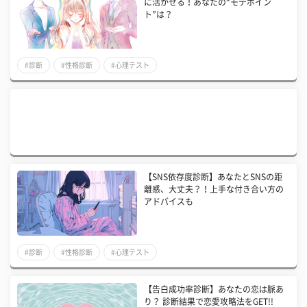
に活かせる！あなたの“モテポイン
ト”は？
#診断
#性格診断
#心理テスト
【SNS依存度診断】あなたとSNSの距
離感、大丈夫？！上手な付き合い方の
アドバイスも
#診断
#性格診断
#心理テスト
【告白成功率診断】あなたの恋は脈あ
り？ 診断結果で恋愛攻略法をGET!!