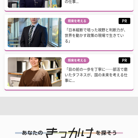
の仕事...
PR
将来を考える
「日本縦断で培った視野と判断力が、
世界を動かす政策の現場で生きてい
る」
PR
将来を考える
「目の前の一歩を丁寧に──部活で磨
いたタフネスが、国の未来を考える仕
事に...