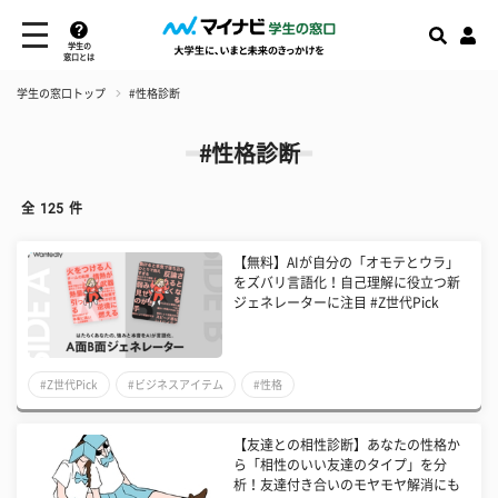
学生の
窓口とは
学生の窓口トップ
#性格診断
#性格診断
全
125
件
【無料】AIが自分の「オモテとウラ」
をズバリ言語化！自己理解に役立つ新
ジェネレーターに注目 #Z世代Pick
#Z世代Pick
#ビジネスアイテム
#性格
【友達との相性診断】あなたの性格か
ら「相性のいい友達のタイプ」を分
析！友達付き合いのモヤモヤ解消にも