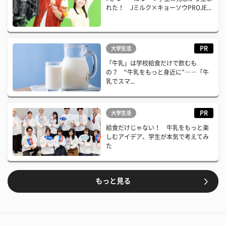
れた！ Jミルク×キョーソウPROJE...
PR
大学生活
「牛乳」は学校給食だけで飲むも
の？ “牛乳をもっと身近に”――「牛
乳でスマ...
PR
大学生活
給食だけじゃない！ 牛乳をもっと楽
しむアイデア、学生が本気で考えてみ
た
もっと見る