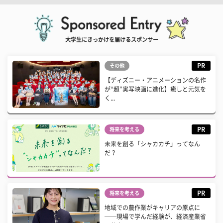
大学生にきっかけを届けるスポンサー
PR
その他
【ディズニー・アニメーションの名作
が“超”実写映画に進化】癒しと元気を
く...
PR
将来を考える
未来を創る「シャカカチ」ってなん
だ？
PR
将来を考える
地域での農作業がキャリアの原点に
──現場で学んだ経験が、経済産業省