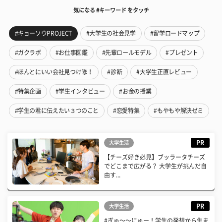
気になる #キーワード をタッチ
#キョーソウPROJECT
#大学生の社会見学
#留学ロードマップ
#ガクラボ
#お仕事図鑑
#先輩ロールモデル
#プレゼント
#ほんとにいい会社見つけ隊！
#診断
#大学生正直レビュー
#特集企画
#学生インタビュー
#お金の授業
#学生の君に伝えたい３つのこと
#恋愛特集
#もやもや解決ゼミ
PR
大学生活
【チーズ好き必見】ブッラータチーズ
でどこまで広がる？ 大学生が挑んだ自
由す...
PR
大学生活
#ぎゅ〜〜にゅー！学生の発想から生ま