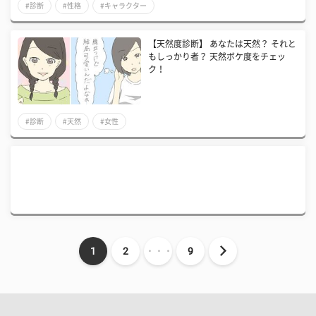
#診断
#性格
#キャラクター
【天然度診断】 あなたは天然？ それと
もしっかり者？ 天然ボケ度をチェッ
ク！
#診断
#天然
#女性
1
2
・・・
9