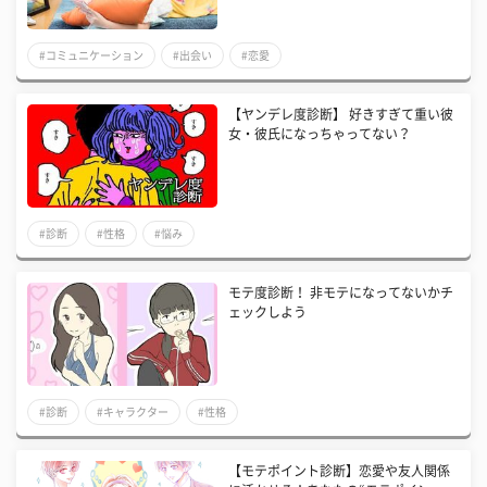
#コミュニケーション
#出会い
#恋愛
【ヤンデレ度診断】 好きすぎて重い彼
女・彼氏になっちゃってない？
#診断
#性格
#悩み
モテ度診断！ 非モテになってないかチ
ェックしよう
#診断
#キャラクター
#性格
【モテポイント診断】恋愛や友人関係