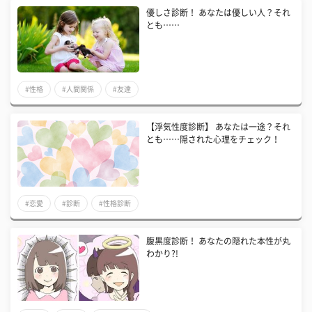
優しさ診断！ あなたは優しい人？それ
とも……
#性格
#人間関係
#友達
【浮気性度診断】 あなたは一途？それ
とも……隠された心理をチェック！
#恋愛
#診断
#性格診断
腹黒度診断！ あなたの隠れた本性が丸
わかり?!