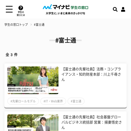
学生の
窓口とは
学生の窓口トップ
#富士通
#富士通
全
3
件
【富士通の先輩社員】法務・コンプラ
イアンス・知的財産本部：川上千尋さ
ん
#先輩ロールモデル
#IT・Web業界
#富士通
【富士通の先輩社員】社会基盤グロー
バルビジネス統括部 営業：揚妻悟史さ
ん