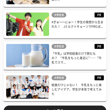
PR
大学生活
#ぎゅ〜〜にゅー！学生の発想から生ま
れた！ Jミルク×キョーソウPROJE...
PR
大学生活
「牛乳」は学校給食だけで飲むも
の？ “牛乳をもっと身近に”――「牛
乳でスマ...
PR
大学生活
給食だけじゃない！ 牛乳をもっと楽
しむアイデア、学生が本気で考えてみ
た