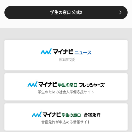
学生の窓口 公式X
学生のための社会人準備応援サイト
合宿免許が申込める情報サイト