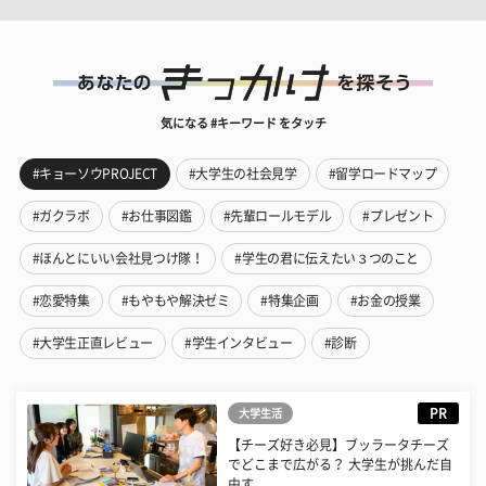
気になる #キーワード をタッチ
#キョーソウPROJECT
#大学生の社会見学
#留学ロードマップ
#ガクラボ
#お仕事図鑑
#先輩ロールモデル
#プレゼント
#ほんとにいい会社見つけ隊！
#学生の君に伝えたい３つのこと
#恋愛特集
#もやもや解決ゼミ
#特集企画
#お金の授業
#大学生正直レビュー
#学生インタビュー
#診断
PR
大学生活
【チーズ好き必見】ブッラータチーズ
でどこまで広がる？ 大学生が挑んだ自
由す...