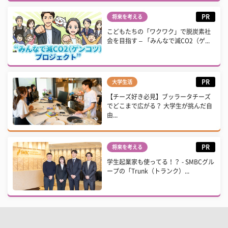
PR
将来を考える
こどもたちの「ワクワク」で脱炭素社
会を目指す – 「みんなで減CO2（ゲ...
PR
大学生活
【チーズ好き必見】ブッラータチーズ
でどこまで広がる？ 大学生が挑んだ自
由...
PR
将来を考える
学生起業家も使ってる！？ - SMBCグル
ープの「Trunk（トランク）...