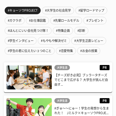
#キョーソウPROJECT
#大学生の社会見学
#留学ロードマップ
#ガクラボ
#お仕事図鑑
#先輩ロールモデル
#プレゼント
#ほんとにいい会社見つけ隊！
#特集企画
#診断
#学生インタビュー
#もやもや解決ゼミ
#大学生正直レビュー
#学生の君に伝えたい３つのこと
#恋愛特集
#お金の授業
PR
大学生活
【チーズ好き必見】ブッラータチーズ
でどこまで広がる？ 大学生が挑んだ自
由す...
PR
大学生活
#ぎゅ〜〜にゅー！学生の発想から生ま
れた！ Jミルク×キョーソウPROJE...