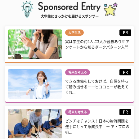
大学生にきっかけを届けるスポンサー
PR
大学生活
実は学生の約4人に3人が経験あり!? ア
ンケートから知るダークパターン入門
PR
将来を考える
できる準備をしておけば、自信を持っ
て踏み出せる――ヒコロヒーが教えて
くれ...
PR
将来を考える
ピンチはチャンス！日本の物流問題を
逆手にとって急成長中 ー ア・プロの
挑...