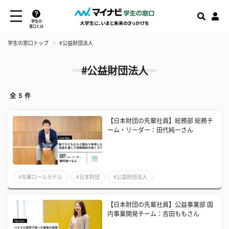
学生の
窓口とは
学生の窓口トップ
#公益財団法人
#公益財団法人
全
5
件
【日本財団の先輩社員】総務部 総務チ
ーム・リーダー：田代純一さん
#先輩ロールモデル
#日本財団
#公益財団法人
【日本財団の先輩社員】公益事業部 国
内事業開発チーム：吉田ももさん