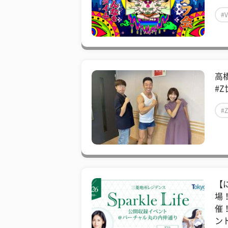
#V
高
#Z
#
【
場！
催！
ン