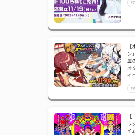
#
【
ン
属の
オ
イ
#V
【
ラ
イム