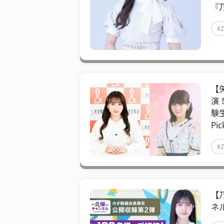
『乃
#
【
演
験
Pic
#
【
ネ