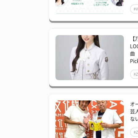
#V
【乃
L
曲
Pic
#
オ
芸
ない
#