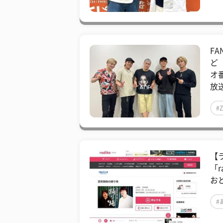
FA
ど
オ番
放送
#
【
「
お
#