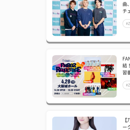
曲
チェ
#
FA
結
習番
#
【
ー