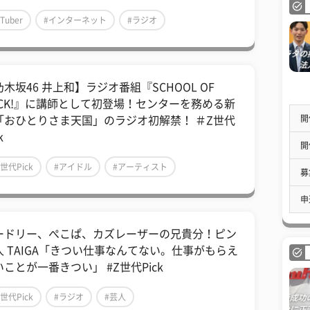
Tuber
#インターネット
#ラジオ
木坂46 井上和】ラジオ番組『SCHOOL OF
OCK!』に講師として初登場！センターを務める新
開
「おひとりさま天国」のラジオ初解禁！ ＃Z世代
k
開
Z世代Pick
#アイドル
#アーティスト
募
申
ードリー、ぺこぱ、カズレーザーの兄貴分！ピン
人 TAIGA「きつい仕事なんてない。仕事がもらえ
ことが一番きつい」 #Z世代Pick
Z世代Pick
#ラジオ
#芸人