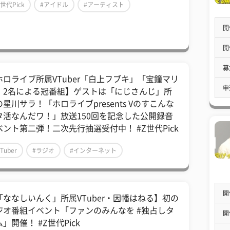
Z世代Pick
#アイドル
#アーティスト
開
開
募
ホロライブ所属VTuber「白上フブキ」「宝鐘マリ
申
」2名による冠番組】ゲストは「にじさんじ」所
星川サラ！「ホロライブpresents Vのすこんな
タ活なんだワ！」放送150回を記念した公開録音
ベント第二弾！二次先行抽選受付中！ #Z世代Pick
Tuber
#ラジオ
#インターネット
開
「ななしいんく」所属VTuber・因幡はねる】初の
ジオ番組イベント「ファンのみんなを #独占しタ
開
」開催！ #Z世代Pick