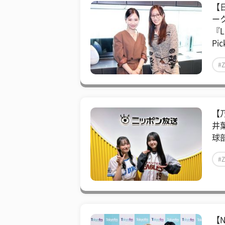
【
ー
『L
Pic
#
【
井
球
#
【