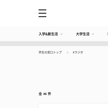
入学&新生活
大学生活
学生の窓口トップ
#ラジオ
全
46
件