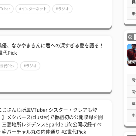
募
Tuber
#インターネット
#ラジオ
申
橋優、なかやまきんに君への深すぎる愛を語る！
世代Pick
Z世代Pick
#ラジオ
開
開
募
にじさんじ所属VTuber シスター・クレアも登
申
】メタバース(cluster)で番組初の公開収録を開
三菱地所レジデンスSparkle Life公開収録イベ
ト＠バーチャル丸の内仲通り #Z世代Pick