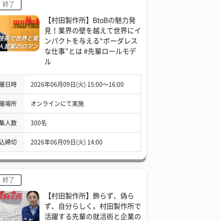
終了
【村田製作所】BtoBの魅力発
見！業界の壁を越えて世界にイ
ンパクトを与える“ボーダレス
な仕事”とは #先輩ロールモデ
ル
催日時
2026年06月09日(火) 15:00〜16:00
催場所
オンラインにて実施
集人数
300名
込締切
2026年06月09日(火) 14:00
終了
【村田製作所】飾らず、偽ら
ず、自分らしく。村田製作所で
活躍する先輩の就活術と企業の