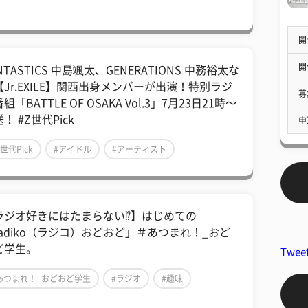
開
開
NTASTICS 中島颯太、GENERATIONS 中務裕太な
【Jr.EXILE】関西出身メンバーが出演！特別ラジ
募
組「BATTLE OF OSAKA Vol.3」7月23日21時〜
！ #Z世代Pick
申
Z世代Pick
#アイドル
#アーティスト
ラジオ好きにはたまらない⁉】はじめての
radiko（ラジコ）おどおど」＃あつまれ！_おど
ど学生。
Twee
あつまれ！_おどおど学生
#ラジオ
#趣味