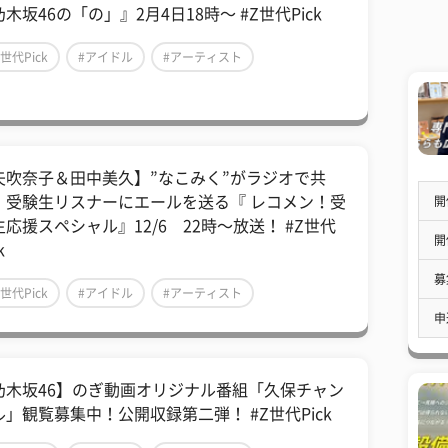
木坂46の「の」』2月4日18時〜 #Z世代Pick
Z世代Pick
#アイドル
#アーティスト
矢吹奈子＆田中美久】”なこみく”がラジオで共
！受験生リスナーにエールを送る『 レコメン！受
開
生応援スペシャル』12/6 22時〜放送！ #Z世代
開
k
募
Z世代Pick
#アイドル
#アーティスト
申
乃木坂46】のぎ動画オリジナル番組「久保チャン
ル」観覧募集中！公開収録第二弾！ #Z世代Pick