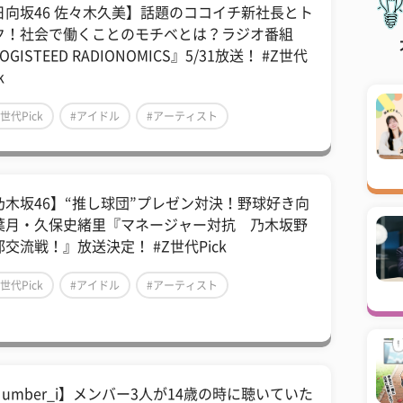
日向坂46 佐々木久美】話題のココイチ新社長とト
ク！社会で働くことのモチベとは？ラジオ番組
OGISTEED RADIONOMICS』5/31放送！ #Z世代
k
Z世代Pick
#アイドル
#アーティスト
乃木坂46】“推し球団”プレゼン対決！野球好き向
葉月・久保史緒里『マネージャー対抗 乃木坂野
部交流戦！』放送決定！ #Z世代Pick
Z世代Pick
#アイドル
#アーティスト
Number_i】メンバー3人が14歳の時に聴いていた