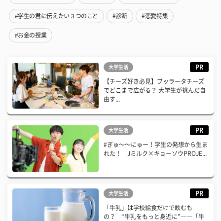
#学生の君に伝えたい３つのこと
#診断
#恋愛特集
#お金の授業
PR
大学生活
【チーズ好き必見】ブッラータチーズ
でどこまで広がる？ 大学生が挑んだ自
由す...
PR
大学生活
#ぎゅ〜〜にゅー！学生の発想から生ま
れた！ Jミルク×キョーソウPROJE...
PR
大学生活
「牛乳」は学校給食だけで飲むも
の？ “牛乳をもっと身近に”――「牛