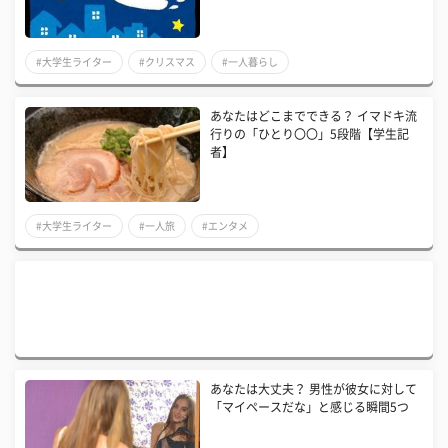
#大学生ライター
#クリスマス
#一人暮らし
あなたはどこまでできる？ イマドキ流
行りの「ひとり〇〇」5段階【学生記
者】
#大学生ライター
#一人旅
#エンタメ
あなたは大丈夫？ 男性が彼女に対して
「マイペースだな」と感じる瞬間5つ