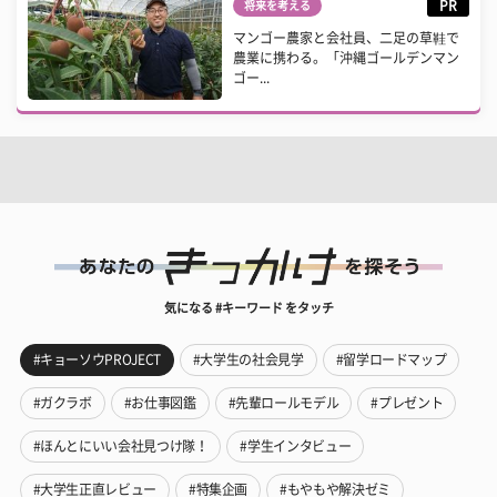
PR
将来を考える
マンゴー農家と会社員、二足の草鞋で
農業に携わる。「沖縄ゴールデンマン
ゴー...
気になる #キーワード をタッチ
#キョーソウPROJECT
#大学生の社会見学
#留学ロードマップ
#ガクラボ
#お仕事図鑑
#先輩ロールモデル
#プレゼント
#ほんとにいい会社見つけ隊！
#学生インタビュー
#大学生正直レビュー
#特集企画
#もやもや解決ゼミ