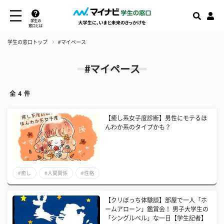
学生の
窓口とは
学生の窓口トップ
#マイペース
#マイペース
全
4
件
【癒し系女子度診断】男性にモテるほ
んわか系のタイプかも？
#癒し
#人間関係
#性格
【クリぼっち体験談】部屋で一人「ホ
ームアローン」鑑賞会！ 男子大学生の
「シングルベル」な一日【学生記者】