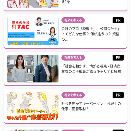
え”を...
PR
将来を考える
会計のプロ「税理士」「公認会計士」
ってどんな仕事？ 何が違うの？ 資格
の...
PR
将来を考える
「社会を動かす」情熱と視点 - 経済産
業省の若手職員が語るキャリアと経験
PR
将来を考える
社会を動かすキーパーソン 税理士の
仕事に密着取材！