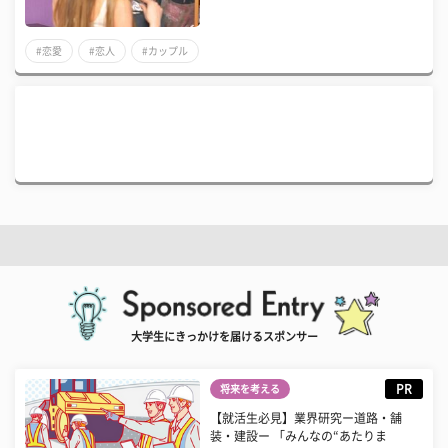
#恋愛
#恋人
#カップル
大学生にきっかけを届けるスポンサー
PR
将来を考える
【就活生必見】業界研究ー道路・舗
装・建設ー 「みんなの“あたりま