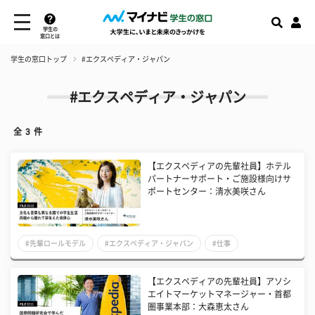
学生の
窓口とは
学生の窓口トップ
#エクスペディア・ジャパン
#エクスペディア・ジャパン
全
3
件
【エクスペディアの先輩社員】ホテル
パートナーサポート・ご施設様向けサ
ポートセンター：清水美咲さん
#先輩ロールモデル
#エクスペディア・ジャパン
#仕事
【エクスペディアの先輩社員】アソシ
エイトマーケットマネージャー・首都
圏事業本部：大森恵太さん