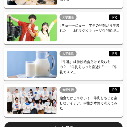
PR
大学生活
#ぎゅ〜〜にゅー！学生の発想から生ま
れた！ Jミルク×キョーソウPROJE...
PR
大学生活
「牛乳」は学校給食だけで飲むも
の？ “牛乳をもっと身近に”――「牛
乳でスマ...
PR
大学生活
給食だけじゃない！ 牛乳をもっと楽
しむアイデア、学生が本気で考えてみ
た