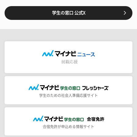
学生の窓口 公式X
学生のための社会人準備応援サイト
合宿免許が申込める情報サイト