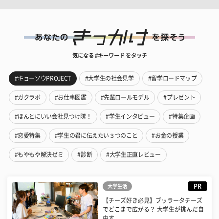
気になる #キーワード をタッチ
#キョーソウPROJECT
#大学生の社会見学
#留学ロードマップ
#ガクラボ
#お仕事図鑑
#先輩ロールモデル
#プレゼント
#ほんとにいい会社見つけ隊！
#学生インタビュー
#特集企画
#恋愛特集
#学生の君に伝えたい３つのこと
#お金の授業
#もやもや解決ゼミ
#診断
#大学生正直レビュー
PR
大学生活
【チーズ好き必見】ブッラータチーズ
でどこまで広がる？ 大学生が挑んだ自
由す...