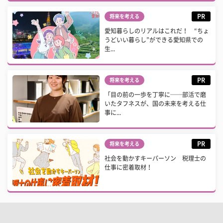
PR
将来を考える
愛知暮らしのリアルはこれだ！ “ちょ
うどいい暮らし”ができる愛知県での
生...
PR
将来を考える
「目の前の一歩を丁寧に──部活で磨
いたタフネスが、国の未来を考える仕
事に...
PR
将来を考える
社会を動かすキーパーソン 税理士の
仕事に密着取材！