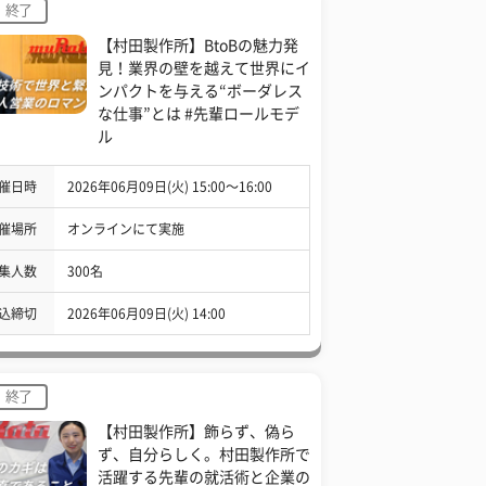
終了
【村田製作所】BtoBの魅力発
見！業界の壁を越えて世界にイ
ンパクトを与える“ボーダレス
な仕事”とは #先輩ロールモデ
ル
催日時
2026年06月09日(火) 15:00〜16:00
催場所
オンラインにて実施
集人数
300名
込締切
2026年06月09日(火) 14:00
終了
【村田製作所】飾らず、偽ら
ず、自分らしく。村田製作所で
活躍する先輩の就活術と企業の