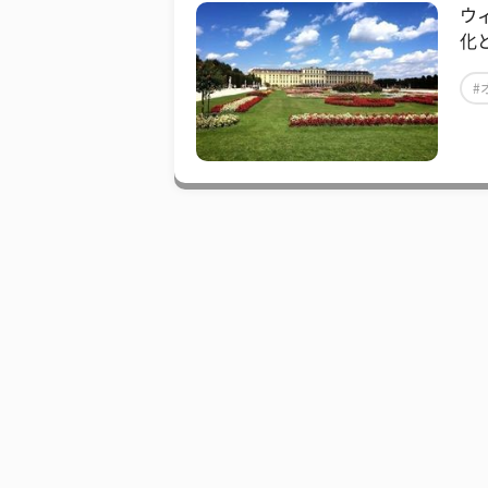
ウ
化
#