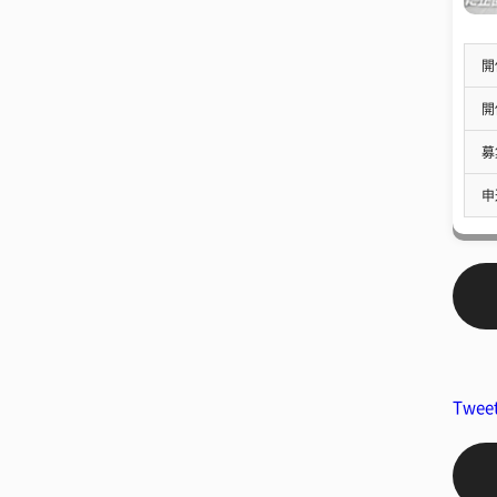
開
開
募
申
Twee