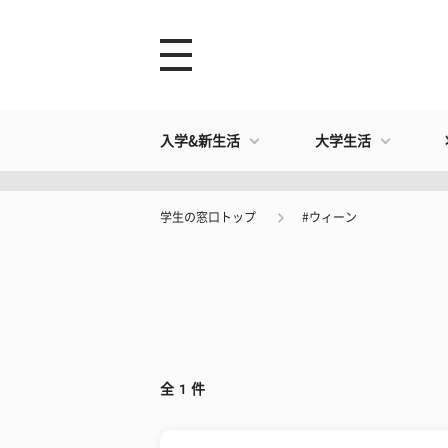
入学&新生活
大学生活
学生の窓口トップ
#ウィーン
全
1
件