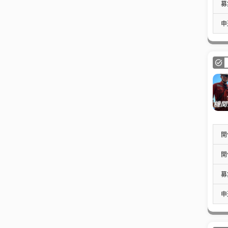
募
申
開
開
募
申