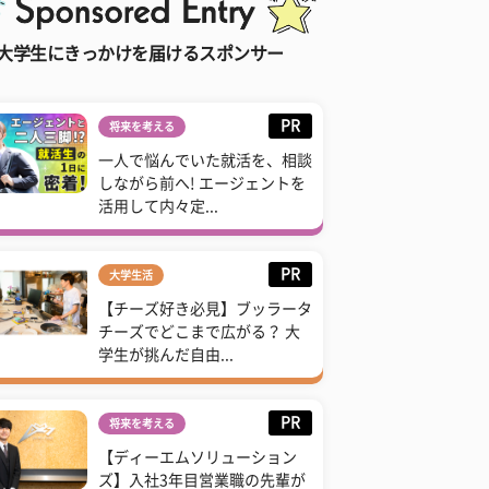
大学生にきっかけを届けるスポンサー
PR
将来を考える
一人で悩んでいた就活を、相談
しながら前へ! エージェントを
活用して内々定...
PR
大学生活
【チーズ好き必見】ブッラータ
チーズでどこまで広がる？ 大
学生が挑んだ自由...
PR
将来を考える
【ディーエムソリューション
ズ】入社3年目営業職の先輩が