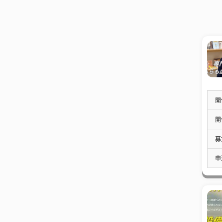
開
開
募
申