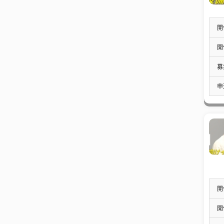
開
開
募
申
開
開