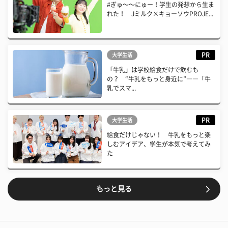
#ぎゅ〜〜にゅー！学生の発想から生ま
れた！ Jミルク×キョーソウPROJE...
PR
大学生活
「牛乳」は学校給食だけで飲むも
の？ “牛乳をもっと身近に”――「牛
乳でスマ...
PR
大学生活
給食だけじゃない！ 牛乳をもっと楽
しむアイデア、学生が本気で考えてみ
た
もっと見る