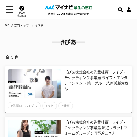
学生の
窓口とは
学生の窓口トップ
#ぴあ
#ぴあ
全
5
件
【ぴあ株式会社の先輩社員】ライブ・
チケッティング事業局 ライブ・エンタ
テインメント 第一グループ:新美勝太さ
ん
#先輩ロールモデル
#ぴあ
#仕事
【ぴあ株式会社の先輩社員】ライブ・
チケッティング事業局 流通プラットフ
ォームグループ：河野玲奈さん