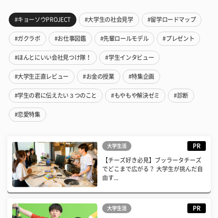
#キョーソウPROJECT
#大学生の社会見学
#留学ロードマップ
#ガクラボ
#お仕事図鑑
#先輩ロールモデル
#プレゼント
#ほんとにいい会社見つけ隊！
#学生インタビュー
#大学生正直レビュー
#お金の授業
#特集企画
#学生の君に伝えたい３つのこと
#もやもや解決ゼミ
#診断
#恋愛特集
PR
大学生活
【チーズ好き必見】ブッラータチーズ
でどこまで広がる？ 大学生が挑んだ自
由す...
PR
大学生活