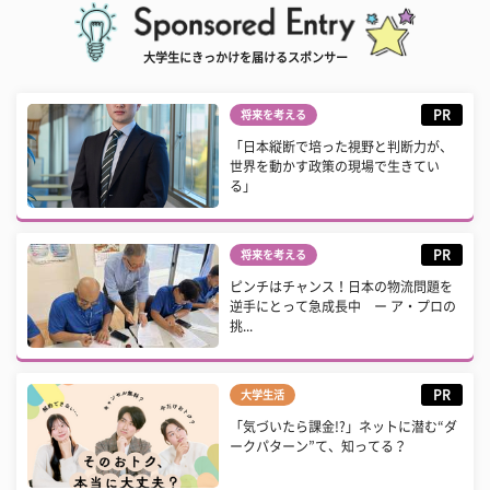
大学生にきっかけを届けるスポンサー
PR
将来を考える
「日本縦断で培った視野と判断力が、
世界を動かす政策の現場で生きてい
る」
PR
将来を考える
ピンチはチャンス！日本の物流問題を
逆手にとって急成長中 ー ア・プロの
挑...
PR
大学生活
「気づいたら課金!?」ネットに潜む“ダ
ークパターン”て、知ってる？