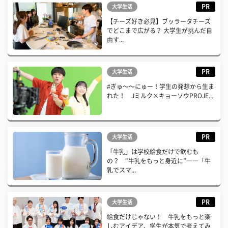
PR
大学生活
【チーズ好き必見】ブッラータチーズ
でどこまで広がる？ 大学生が挑んだ自
由す...
PR
大学生活
#ぎゅ〜〜にゅー！学生の発想から生ま
れた！ Jミルク×キョーソウPROJE...
PR
大学生活
「牛乳」は学校給食だけで飲むも
の？ “牛乳をもっと身近に”――「牛
乳でスマ...
PR
大学生活
給食だけじゃない！ 牛乳をもっと楽
しむアイデア、学生が本気で考えてみ