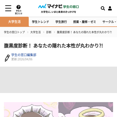
学生の
窓口とは
大学生活
学生トレンド
学生旅行
授業・履修・ゼミ
サークル・
学生の窓口トップ
大学生活
診断
腹黒度診断！ あなたの隠れた本性が丸わかり?!
腹黒度診断！ あなたの隠れた本性が丸わかり?!
学生の窓口編集部
更新:2026/04/06