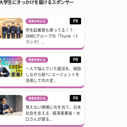
大学生にきっかけを届けるスポンサー
PR
将来を考える
学生起業家も使ってる！？ -
SMBCグループの「Trunk（ト
ランク）...
PR
将来を考える
一人で悩んでいた就活を、相談
しながら前へ! エージェントを
活用して内々定...
PR
将来を考える
見えない現場に光を当て、日本
社会を支える - 経済産業省・水
口さんが語る...