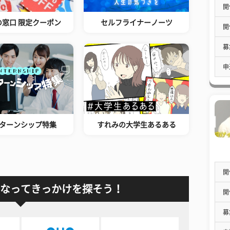
開
の窓口 限定クーポン
セルフライナーノーツ
開
募
申
ターンシップ特集
すれみの大学生あるある
開
なってきっかけを探そう！
開
募