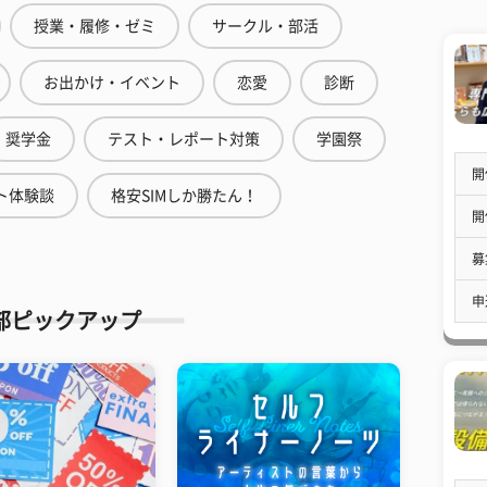
授業・履修・ゼミ
サークル・部活
お出かけ・イベント
恋愛
診断
奨学金
テスト・レポート対策
学園祭
開
ト体験談
格安SIMしか勝たん！
開
募
申
部ピックアップ