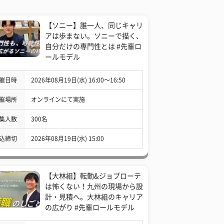
【ソニー】誰一人、同じキャリ
アは歩まない。ソニーで描く、
自分だけの専門性とは #先輩ロ
ールモデル
催日時
2026年08月19日(水) 16:00〜16:50
催場所
オンラインにて実施
集人数
300名
込締切
2026年08月19日(水) 15:00
【大林組】転勤&ジョブローテ
は怖くない！九州の現場から設
計・見積へ。大林組のキャリア
の広がり #先輩ロールモデル