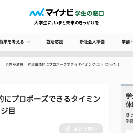
将来を考える
就活応援
新社会人準備
学割
男性が激白！ 経済事情的にプロポーズできるタイミングは○○だった！
学
的にプロポーズできるタイミン
体
ージ目
き
学
あとで読む