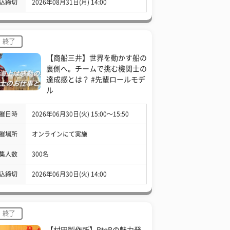
込締切
2026年08月31日(月) 14:00
終了
【商船三井】世界を動かす船の
裏側へ。チームで挑む機関士の
達成感とは？ #先輩ロールモデ
ル
催日時
2026年06月30日(火) 15:00〜15:50
催場所
オンラインにて実施
集人数
300名
込締切
2026年06月30日(火) 14:00
終了
【村田製作所】BtoBの魅力発