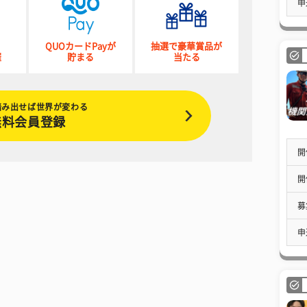
申
QUOカードPayが
抽選で豪華賞品が
催
貯まる
当たる
踏み出せば世界が変わる
無料会員登録
開
開
募
申