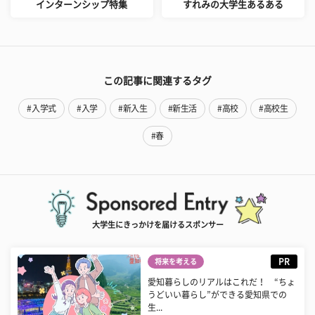
インターンシップ特集
すれみの大学生あるある
この記事に関連するタグ
#入学式
#入学
#新入生
#新生活
#高校
#高校生
#春
大学生にきっかけを届けるスポンサー
PR
将来を考える
愛知暮らしのリアルはこれだ！ “ちょ
うどいい暮らし”ができる愛知県での
生...