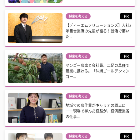
PR
将来を考える
【ディーエムソリューションズ】入社3
年目営業職の先輩が語る！就活で磨い
た...
PR
将来を考える
マンゴー農家と会社員、二足の草鞋で
農業に携わる。「沖縄ゴールデンマン
ゴー...
PR
将来を考える
地域での農作業がキャリアの原点に
──現場で学んだ経験が、経済産業省
の仕事...
PR
将来を考える