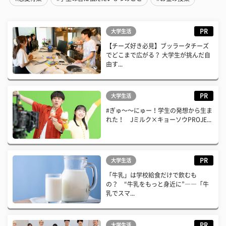
PR
大学生活
【チーズ好き必見】ブッラータチーズ
でどこまで広がる？ 大学生が挑んだ自
由す...
PR
大学生活
#ぎゅ〜〜にゅー！学生の発想から生ま
れた！ Jミルク×キョーソウPROJE...
PR
大学生活
「牛乳」は学校給食だけで飲むも
の？ “牛乳をもっと身近に”――「牛
乳でスマ...
PR
大学生活