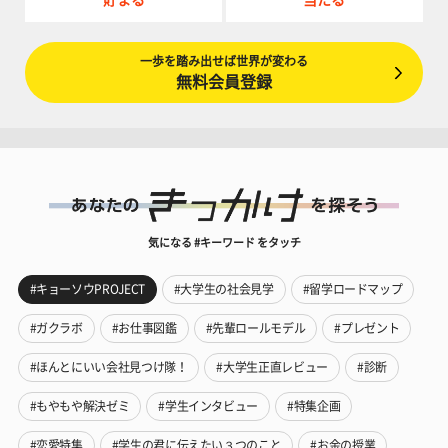
貯まる
当たる
一歩を踏み出せば世界が変わる
無料会員登録
気になる #キーワード をタッチ
#キョーソウPROJECT
#大学生の社会見学
#留学ロードマップ
#ガクラボ
#お仕事図鑑
#先輩ロールモデル
#プレゼント
#ほんとにいい会社見つけ隊！
#大学生正直レビュー
#診断
#もやもや解決ゼミ
#学生インタビュー
#特集企画
#恋愛特集
#学生の君に伝えたい３つのこと
#お金の授業