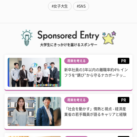
#女子大生
#SNS
大学生にきっかけを届けるスポンサー
PR
将来を考える
新卒社員の3年以内の離職率約4% イン
フラを“錆び”から守るナカボーテッ...
PR
将来を考える
「社会を動かす」情熱と視点 - 経済産
業省の若手職員が語るキャリアと経験