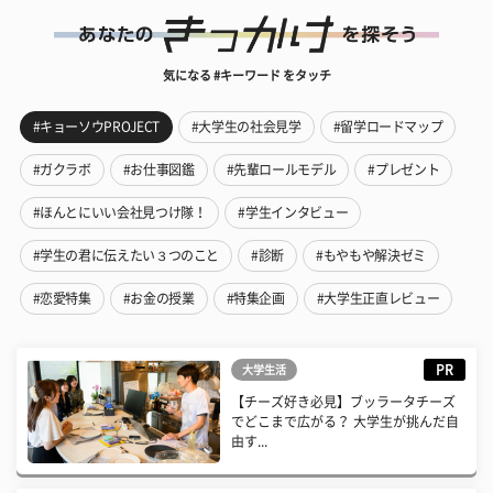
気になる #キーワード をタッチ
#キョーソウPROJECT
#大学生の社会見学
#留学ロードマップ
#ガクラボ
#お仕事図鑑
#先輩ロールモデル
#プレゼント
#ほんとにいい会社見つけ隊！
#学生インタビュー
#学生の君に伝えたい３つのこと
#診断
#もやもや解決ゼミ
#恋愛特集
#お金の授業
#特集企画
#大学生正直レビュー
PR
大学生活
【チーズ好き必見】ブッラータチーズ
でどこまで広がる？ 大学生が挑んだ自
由す...