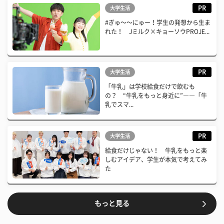
PR
大学生活
#ぎゅ〜〜にゅー！学生の発想から生ま
れた！ Jミルク×キョーソウPROJE...
PR
大学生活
「牛乳」は学校給食だけで飲むも
の？ “牛乳をもっと身近に”――「牛
乳でスマ...
PR
大学生活
給食だけじゃない！ 牛乳をもっと楽
しむアイデア、学生が本気で考えてみ
た
もっと見る