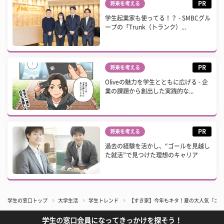
PR
将来を考える
学生起業家も使ってる！？ - SMBCグル
ープの「Trunk（トランク）...
PR
将来を考える
Oliveの魅力を学生とともに広げる - 企
業の課題から創出した実践的な...
PR
将来を考える
過去の経験を活かし、“ゴールを見越し
た就活”で見つけた理想のキャリア
学生の窓口トップ
大学生活
学生トレンド
【すき家】今年もキタ！夏の大人気『ニンニ
学生の窓口会員になってきっかけを探そう！