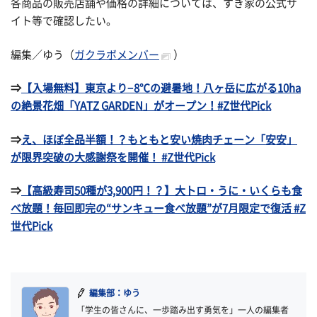
各商品の販売店舗や価格の詳細については、すき家の公式サ
イト等で確認したい。
編集／ゆう（
ガクラボメンバー
）
⇒
【入場無料】東京より−8℃の避暑地！八ヶ岳に広がる10ha
の絶景花畑「YATZ GARDEN」がオープン！#Z世代Pick
⇒
え、ほぼ全品半額！？もともと安い焼肉チェーン「安安」
が限界突破の大感謝祭を開催！ #Z世代Pick
⇒
【高級寿司50種が3,900円！？】大トロ・うに・いくらも食
べ放題！毎回即完の“サンキュー食べ放題”が7月限定で復活 #Z
世代Pick
編集部：ゆう
「学生の皆さんに、一歩踏み出す勇気を」一人の編集者