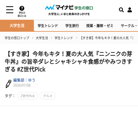
学生の
窓口とは
大学生活
学生トレンド
学生旅行
授業・履修・ゼミ
サークル・
学生の窓口トップ
大学生活
学生トレンド
【すき家】今年もキタ！夏の大人気『ニンニ
【すき家】今年もキタ！夏の大人気『ニンニクの芽
牛丼』の旨辛ダレとシャキシャキ食感がやみつきす
ぎる #Z世代Pick
編集部：ゆう
2026/07/08
タグ：
Z世代Pick
グルメ