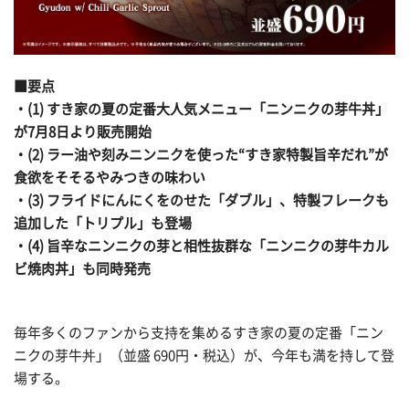
■要点
・(1) すき家の夏の定番大人気メニュー「ニンニクの芽牛丼」
が7月8日より販売開始
・(2) ラー油や刻みニンニクを使った“すき家特製旨辛だれ”が
食欲をそそるやみつきの味わい
・(3) フライドにんにくをのせた「ダブル」、特製フレークも
追加した「トリプル」も登場
・(4) 旨辛なニンニクの芽と相性抜群な「ニンニクの芽牛カル
ビ焼肉丼」も同時発売
毎年多くのファンから支持を集めるすき家の夏の定番「ニン
ニクの芽牛丼」（並盛 690円・税込）が、今年も満を持して登
場する。