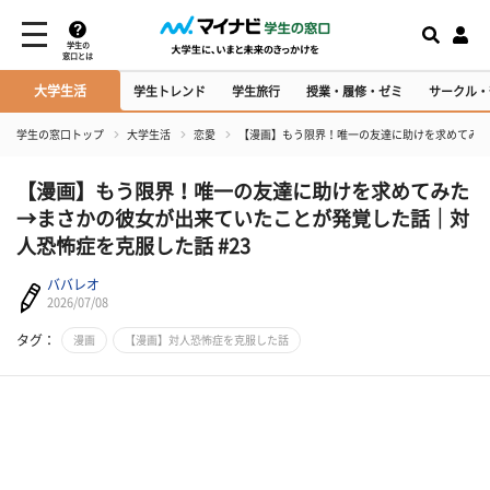
学生の
窓口とは
大学生活
学生トレンド
学生旅行
授業・履修・ゼミ
サークル・
学生の窓口トップ
大学生活
恋愛
【漫画】もう限界！唯一の友達に助けを求めてみた
【漫画】もう限界！唯一の友達に助けを求めてみた
→まさかの彼女が出来ていたことが発覚した話│対
人恐怖症を克服した話 #23
ババレオ
2026/07/08
タグ：
漫画
【漫画】対人恐怖症を克服した話