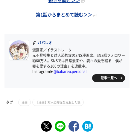
続きを読む＞＞
第1話からまとめて読む＞＞
ババレオ
漫画家／イラストレーター
元不登校生＆対人恐怖症のSNS漫画家。SNS総フォロワー
約60万人。SNSでは日常漫画や、妻への愛を綴る「僕が
妻を愛する100の理由」を連載中。
Instagram▶
@babareo.personal
記事一覧へ
タグ：
漫画
【漫画】対人恐怖症を克服した話