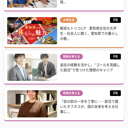
挑...
PR
大学生活
都民もトリコに⁉ 愛知県在住の大学
生・社会人に聞く、愛知県での暮らし
の魅...
PR
将来を考える
過去の経験を活かし、“ゴールを見越し
た就活”で見つけた理想のキャリア
PR
将来を考える
「目の前の一歩を丁寧に──部活で磨
いたタフネスが、国の未来を考える仕
事に...