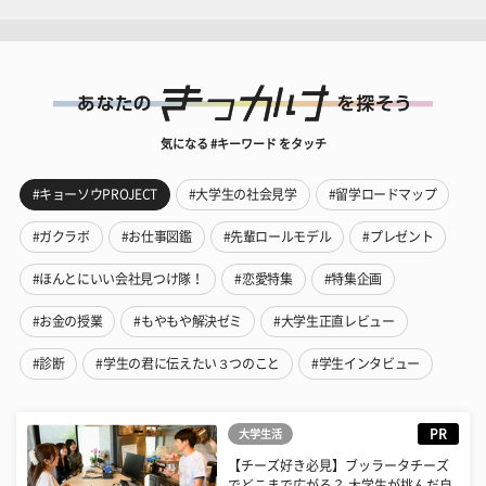
気になる #キーワード をタッチ
#キョーソウPROJECT
#大学生の社会見学
#留学ロードマップ
#ガクラボ
#お仕事図鑑
#先輩ロールモデル
#プレゼント
#ほんとにいい会社見つけ隊！
#恋愛特集
#特集企画
#お金の授業
#もやもや解決ゼミ
#大学生正直レビュー
#診断
#学生の君に伝えたい３つのこと
#学生インタビュー
PR
大学生活
【チーズ好き必見】ブッラータチーズ
でどこまで広がる？ 大学生が挑んだ自