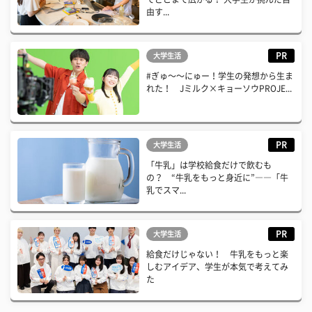
由す...
PR
大学生活
#ぎゅ〜〜にゅー！学生の発想から生ま
れた！ Jミルク×キョーソウPROJE...
PR
大学生活
「牛乳」は学校給食だけで飲むも
の？ “牛乳をもっと身近に”――「牛
乳でスマ...
PR
大学生活
給食だけじゃない！ 牛乳をもっと楽
しむアイデア、学生が本気で考えてみ
た