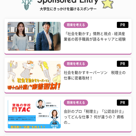
大学生にきっかけを届けるスポンサー
PR
将来を考える
「社会を動かす」情熱と視点 - 経済産
業省の若手職員が語るキャリアと経験
PR
将来を考える
社会を動かすキーパーソン 税理士の
仕事に密着取材！
PR
将来を考える
会計のプロ「税理士」「公認会計士」
ってどんな仕事？ 何が違うの？ 資格
の...