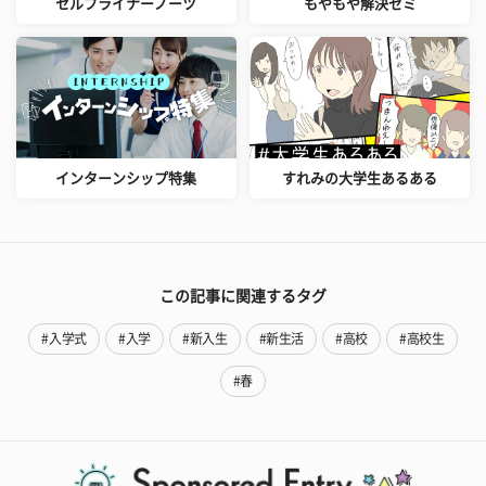
セルフライナーノーツ
もやもや解決ゼミ
インターンシップ特集
すれみの大学生あるある
この記事に関連するタグ
#入学式
#入学
#新入生
#新生活
#高校
#高校生
#春