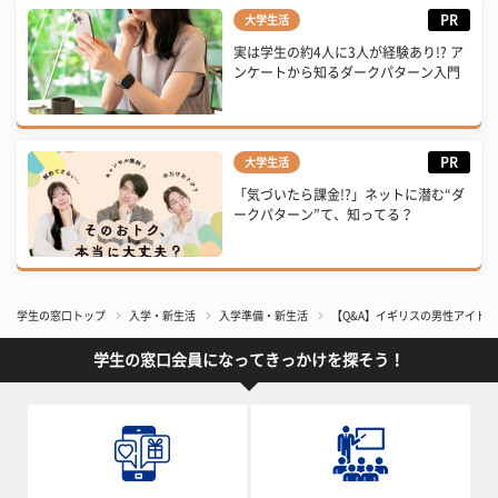
PR
大学生活
実は学生の約4人に3人が経験あり!? ア
ンケートから知るダークパターン入門
PR
大学生活
「気づいたら課金!?」ネットに潜む“ダ
ークパターン”て、知ってる？
学生の窓口トップ
入学・新生活
入学準備・新生活
【Q&A】イギリスの男性アイドルグ
学生の窓口会員になってきっかけを探そう！