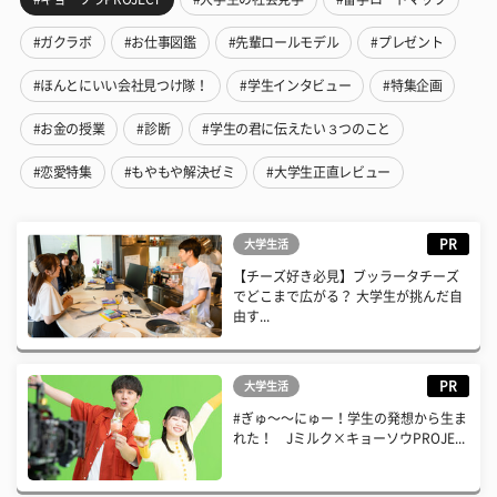
#ガクラボ
#お仕事図鑑
#先輩ロールモデル
#プレゼント
#ほんとにいい会社見つけ隊！
#学生インタビュー
#特集企画
#お金の授業
#診断
#学生の君に伝えたい３つのこと
#恋愛特集
#もやもや解決ゼミ
#大学生正直レビュー
PR
大学生活
【チーズ好き必見】ブッラータチーズ
でどこまで広がる？ 大学生が挑んだ自
由す...
PR
大学生活
#ぎゅ〜〜にゅー！学生の発想から生ま
れた！ Jミルク×キョーソウPROJE...