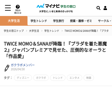
学生の
窓口とは
大学生活
学生トレンド
学生旅行
授業・履修・ゼミ
サークル・
学生の窓口トップ
大学生活
学生トレンド
TWICE MOMO＆SANAが降臨！『
TWICE MOMO＆SANAが降臨！『プラダを着た悪魔
２』ジャパンプレミアで見せた、圧倒的なオーラと
「作品愛」
ガクラボメンバー
2026/04/30
タグ：
ディズニー
ガクラボ
トレンド
エンタメ
映画