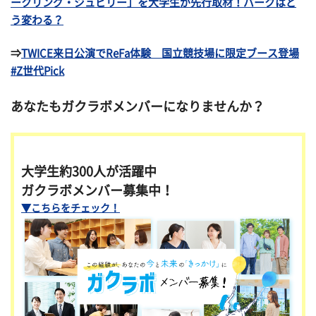
ークリング・ジュビリー」を大学生が先行取材！パークはど
う変わる？
⇒
TWICE来日公演でReFa体験 国立競技場に限定ブース登場
#Z世代Pick
あなたもガクラボメンバーになりませんか？
大学生約300人が活躍中
ガクラボメンバー募集中！
▼こちらをチェック！