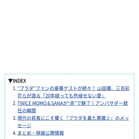
▼INDEX
“プラダ”ファンの豪華ゲストが続々！ 山田優、三吉彩
花らが語る「20年経っても色褪せない愛」
TWICE MOMO＆SANAが“赤”で魅了！アンバサダー就
任の瞬間
現代の若者にこそ響く『プラダを着た悪魔２』のメッ
セージ
まとめ・映画公開情報