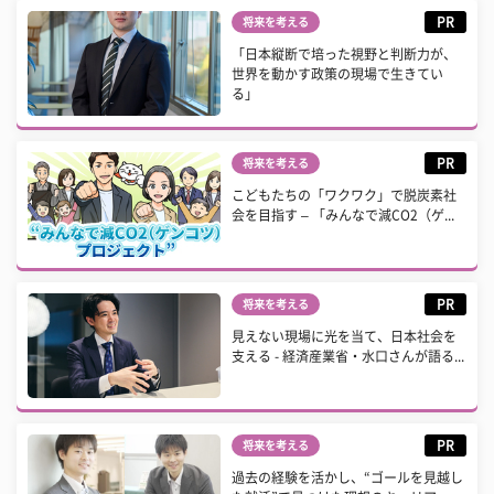
PR
将来を考える
「日本縦断で培った視野と判断力が、
世界を動かす政策の現場で生きてい
る」
PR
将来を考える
こどもたちの「ワクワク」で脱炭素社
会を目指す – 「みんなで減CO2（ゲ...
PR
将来を考える
見えない現場に光を当て、日本社会を
支える - 経済産業省・水口さんが語る...
PR
将来を考える
過去の経験を活かし、“ゴールを見越し