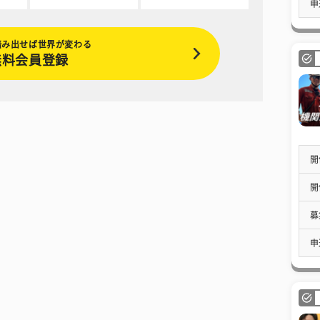
申
踏み出せば世界が変わる
無料会員登録
開
開
募
申