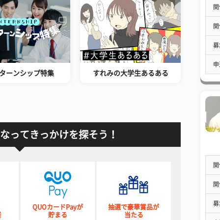
開
開
募
申
ターンシップ特集
すれみの大学生あるある
なってきっかけを探そう！
開
開
募
QUOカードPayが
抽選で豪華賞品が
催
貯まる
当たる