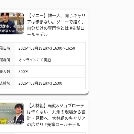
【ソニー】誰一人、同じキャリ
アは歩まない。ソニーで描く、
自分だけの専門性とは #先輩ロ
ールモデル
催日時
2026年08月19日(水) 16:00〜16:50
催場所
オンラインにて実施
集人数
300名
込締切
2026年08月19日(水) 15:00
【大林組】転勤&ジョブローテ
は怖くない！九州の現場から設
計・見積へ。大林組のキャリア
の広がり #先輩ロールモデル