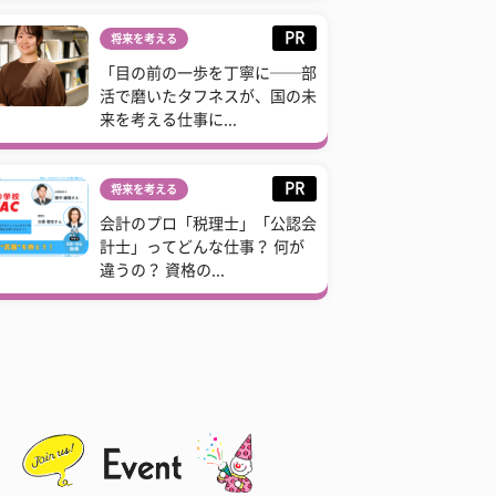
PR
将来を考える
「目の前の一歩を丁寧に──部
活で磨いたタフネスが、国の未
来を考える仕事に...
PR
将来を考える
会計のプロ「税理士」「公認会
計士」ってどんな仕事？ 何が
違うの？ 資格の...