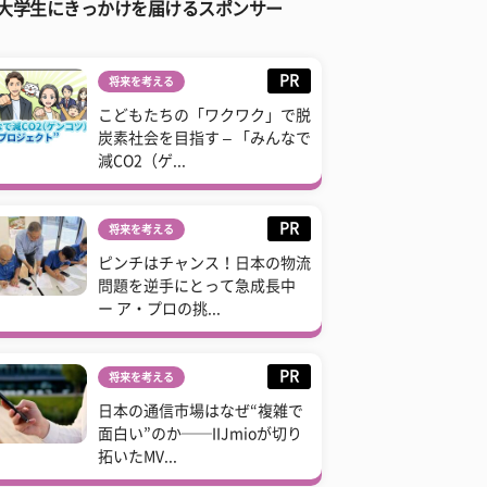
大学生にきっかけを届けるスポンサー
PR
将来を考える
こどもたちの「ワクワク」で脱
炭素社会を目指す – 「みんなで
減CO2（ゲ...
PR
将来を考える
ピンチはチャンス！日本の物流
問題を逆手にとって急成長中
ー ア・プロの挑...
PR
将来を考える
日本の通信市場はなぜ“複雑で
面白い”のか──IIJmioが切り
拓いたMV...