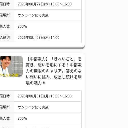
催日時
2026年08月27日(木) 15:00〜16:00
催場所
オンラインにて実施
集人数
300名
込締切
2026年08月27日(木) 14:00
【中部電力】「きれいごと」を
貫き、想いを形にする！中部電
力の無限のキャリア。答えのな
い問いに挑み、成長し続ける環
境の魅力 #
催日時
2026年08月31日(月) 15:00〜16:00
催場所
オンラインにて実施
集人数
300名