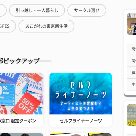
引っ越し・一人暮らし
サークル選び
FES
あこがれの東京新生活
開
部ピックアップ
開
募
申
の窓口 限定クーポン
セルフライナーノーツ