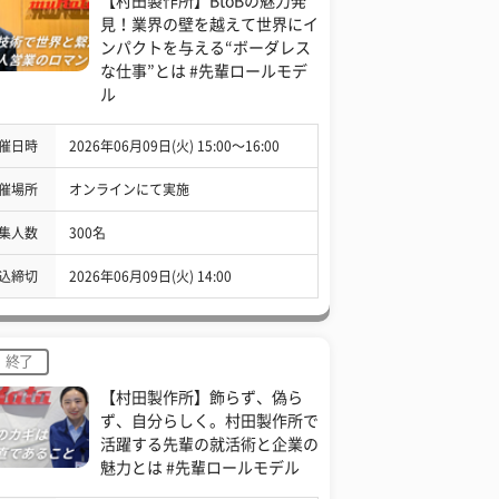
【村田製作所】BtoBの魅力発
見！業界の壁を越えて世界にイ
ンパクトを与える“ボーダレス
な仕事”とは #先輩ロールモデ
ル
催日時
2026年06月09日(火) 15:00〜16:00
催場所
オンラインにて実施
集人数
300名
込締切
2026年06月09日(火) 14:00
終了
【村田製作所】飾らず、偽ら
ず、自分らしく。村田製作所で
活躍する先輩の就活術と企業の
魅力とは #先輩ロールモデル