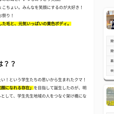
ょこちょい。みんなを笑顔にするのが大好き！
お祭り！
した毛と、元気いっぱいの黄色ボディ。
開
開
募
は？？
申
たい！という学生たちの思いから生まれたクマ！
笑顔になれる存在」
を目指して誕生したのが、明
ルとして、学生先生地域の人をつなぐ架け橋にな