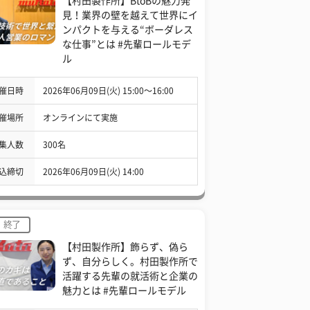
【村田製作所】BtoBの魅力発
見！業界の壁を越えて世界にイ
ンパクトを与える“ボーダレス
な仕事”とは #先輩ロールモデ
ル
催日時
2026年06月09日(火) 15:00〜16:00
催場所
オンラインにて実施
集人数
300名
込締切
2026年06月09日(火) 14:00
終了
【村田製作所】飾らず、偽ら
ず、自分らしく。村田製作所で
活躍する先輩の就活術と企業の
魅力とは #先輩ロールモデル