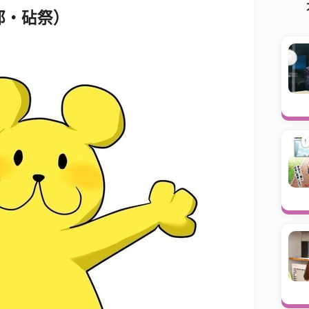
部・砧祭
）