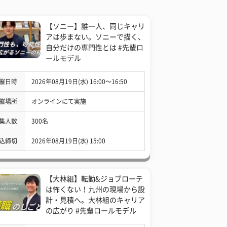
【ソニー】誰一人、同じキャリ
アは歩まない。ソニーで描く、
自分だけの専門性とは #先輩ロ
ールモデル
催日時
2026年08月19日(水) 16:00〜16:50
催場所
オンラインにて実施
集人数
300名
込締切
2026年08月19日(水) 15:00
【大林組】転勤&ジョブローテ
は怖くない！九州の現場から設
計・見積へ。大林組のキャリア
の広がり #先輩ロールモデル