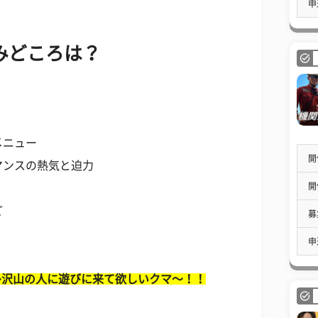
申
みどころは？
メニュー
開
マンスの熱気と迫力
開
ど
募
申
ぜひ沢山の人に遊びに来て欲しいクマ〜！！