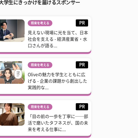
大学生にきっかけを届けるスポンサー
PR
将来を考える
見えない現場に光を当て、日本
社会を支える - 経済産業省・水
口さんが語る...
PR
将来を考える
Oliveの魅力を学生とともに広
げる - 企業の課題から創出した
実践的な...
PR
将来を考える
「目の前の一歩を丁寧に──部
活で磨いたタフネスが、国の未
来を考える仕事に...