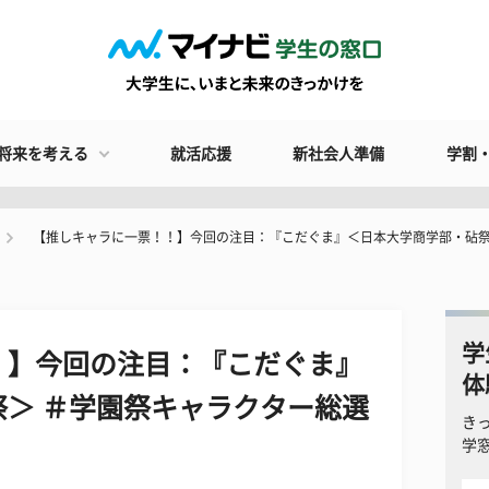
将来を考える
就活応援
新社会人準備
学割
【推しキャラに一票！！】今回の注目：『こだぐま』＜日本大学商学部・砧祭
学
！】今回の注目：『こだぐま』
体
＞ ＃学園祭キャラクター総選
き
学