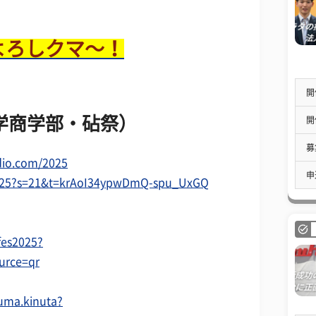
よろしクマ～！
開
学商学部・砧祭）
開
募
udio.com/2025
申
s2025?s=21&t=krAoI34ypwDmQ-spu_UxGQ
fes2025?
urce=qr
uma.kinuta?