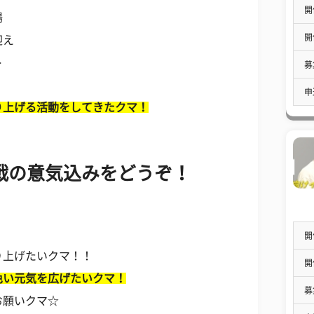
開
場
開
迎え
ト
募
申
り上げる活動をしてきたクマ！
戦の意気込みをどうぞ！
開
り上げたいクマ！！
開
色い元気を広げたいクマ！
募
お願いクマ☆