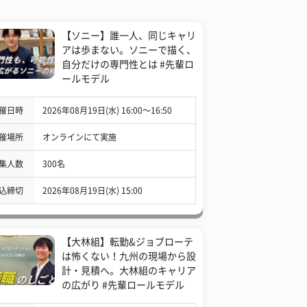
【ソニー】誰一人、同じキャリ
アは歩まない。ソニーで描く、
自分だけの専門性とは #先輩ロ
ールモデル
催日時
2026年08月19日(水) 16:00〜16:50
催場所
オンラインにて実施
集人数
300名
込締切
2026年08月19日(水) 15:00
【大林組】転勤&ジョブローテ
は怖くない！九州の現場から設
計・見積へ。大林組のキャリア
の広がり #先輩ロールモデル