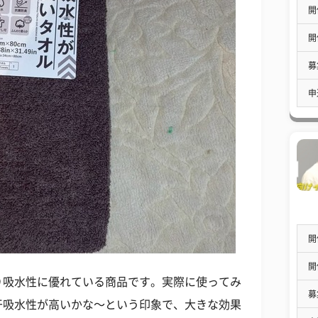
開
開
募
申
開
開
り吸水性に優れている商品です。実際に使ってみ
募
干吸水性が高いかな〜という印象で、大きな効果