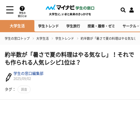
学生の
窓口とは
大学生活
学生トレンド
学生旅行
授業・履修・ゼミ
サークル・
学生の窓口トップ
大学生活
学生トレンド
約半数が「暑さで夏の料理はやる気なし」
約半数が「暑さで夏の料理はやる気なし」！それで
も作られる人気レシピ1位は？
学生の窓口編集部
2025/09/02
タグ：
調査