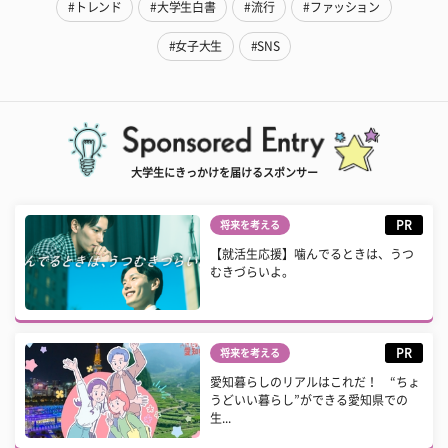
#トレンド
#大学生白書
#流行
#ファッション
#女子大生
#SNS
大学生にきっかけを届けるスポンサー
PR
将来を考える
【就活生応援】噛んでるときは、うつ
むきづらいよ。
PR
将来を考える
愛知暮らしのリアルはこれだ！ “ちょ
うどいい暮らし”ができる愛知県での
生...