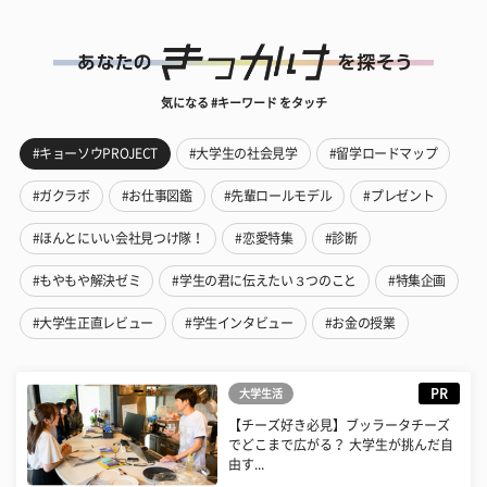
気になる #キーワード をタッチ
#キョーソウPROJECT
#大学生の社会見学
#留学ロードマップ
#ガクラボ
#お仕事図鑑
#先輩ロールモデル
#プレゼント
#ほんとにいい会社見つけ隊！
#恋愛特集
#診断
#もやもや解決ゼミ
#学生の君に伝えたい３つのこと
#特集企画
#大学生正直レビュー
#学生インタビュー
#お金の授業
PR
大学生活
【チーズ好き必見】ブッラータチーズ
でどこまで広がる？ 大学生が挑んだ自
由す...