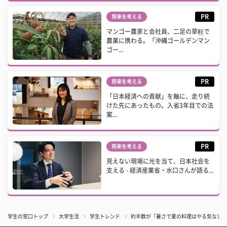
PR
将来を考える
マンゴー農家と会社員、二足の草鞋で
農業に携わる。「沖縄ゴールデンマン
ゴー...
PR
将来を考える
「日本経済への貢献」を軸に、走り続
けた先にあったもの。入省3年目での法
案...
PR
将来を考える
見えない現場に光を当て、日本社会を
支える - 経済産業省・水口さんが語る...
学生の窓口トップ
大学生活
学生トレンド
約半数が「暑さで夏の料理はやる気なし」