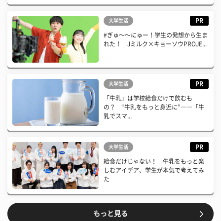
PR
大学生活
#ぎゅ〜〜にゅー！学生の発想から生ま
れた！ Jミルク×キョーソウPROJE...
PR
大学生活
「牛乳」は学校給食だけで飲むも
の？ “牛乳をもっと身近に”――「牛
乳でスマ...
PR
大学生活
給食だけじゃない！ 牛乳をもっと楽
しむアイデア、学生が本気で考えてみ
た
もっと見る