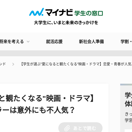
将来を考える
就活応援
新社会人準備
学割
ンド
【学生が選ぶ"夏になると観たくなる"映画・ドラマ】恋愛・青春が人
学
と観たくなる"映画・ドラマ】
体
ラーは意外にも不人気？
き
学
あとで読む