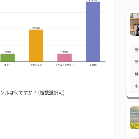
開
開
募
申
ャンルは何ですか？ (複数選択可)