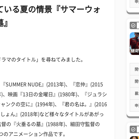
申
ている夏の情景『サマーウォ
墓』
ドラマのタイトル」を尋ねてみました。
開
開
UMMER NUDE』(2013年)、『恋仲』(2015
募
年)、映画『13日の金曜日』(1980年)、『ジュラシ
ャンクの空に』(1994年)、『君の名は。』(2016
申
しょん』(2018年)など様々なタイトルがあがっ
の『火垂るの墓』(1988年)、細田守監督の
う2つのアニメーション作品です。