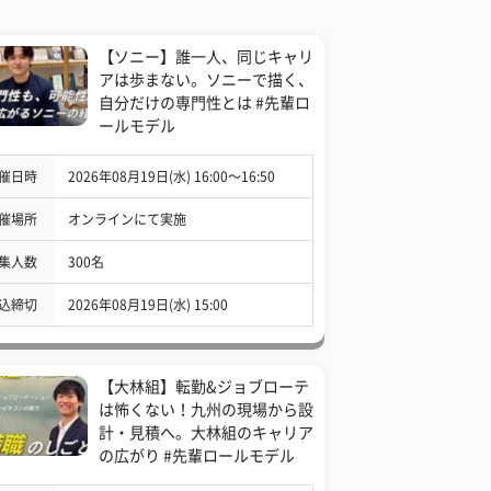
【ソニー】誰一人、同じキャリ
アは歩まない。ソニーで描く、
自分だけの専門性とは #先輩ロ
ールモデル
催日時
2026年08月19日(水) 16:00〜16:50
催場所
オンラインにて実施
集人数
300名
込締切
2026年08月19日(水) 15:00
【大林組】転勤&ジョブローテ
は怖くない！九州の現場から設
計・見積へ。大林組のキャリア
の広がり #先輩ロールモデル