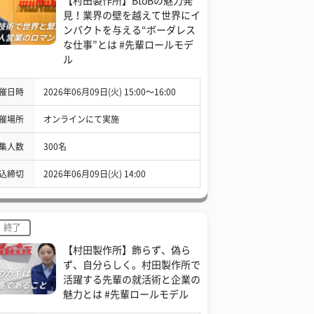
【村田製作所】BtoBの魅力発
見！業界の壁を越えて世界にイ
ンパクトを与える“ボーダレス
な仕事”とは #先輩ロールモデ
ル
催日時
2026年06月09日(火) 15:00〜16:00
催場所
オンラインにて実施
集人数
300名
込締切
2026年06月09日(火) 14:00
終了
【村田製作所】飾らず、偽ら
ず、自分らしく。村田製作所で
活躍する先輩の就活術と企業の
魅力とは #先輩ロールモデル