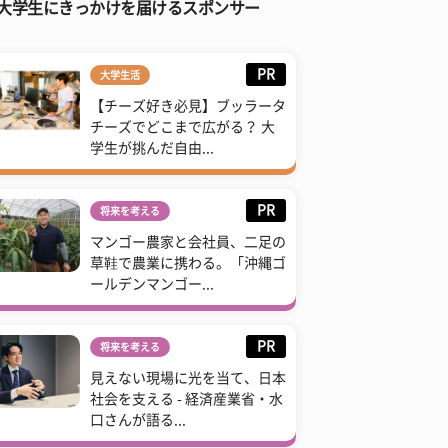
大学生にきっかけを届けるスポンサー
PR
大学生活
【チーズ好き必見】ブッラータ
チーズでどこまで広がる？ 大
学生が挑んだ自由...
PR
将来を考える
マンゴー農家と会社員、二足の
草鞋で農業に携わる。「沖縄ゴ
ールデンマンゴー...
PR
将来を考える
見えない現場に光を当て、日本
社会を支える - 経済産業省・水
口さんが語る...