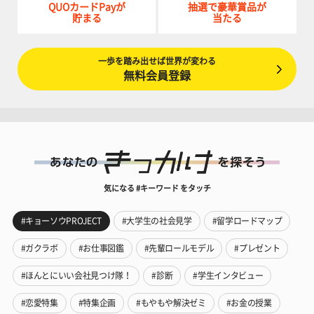
QUOカードPayが
抽選で豪華賞品が
貯まる
当たる
一歩を踏み出せば世界が変わる
無料会員登録
気になる #キーワード をタッチ
#キョーソウPROJECT
#大学生の社会見学
#留学ロードマップ
#ガクラボ
#お仕事図鑑
#先輩ロールモデル
#プレゼント
#ほんとにいい会社見つけ隊！
#診断
#学生インタビュー
#恋愛特集
#特集企画
#もやもや解決ゼミ
#お金の授業