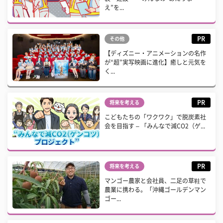
え”を...
PR
その他
【ディズニー・アニメーションの名作
が“超”実写映画に進化】癒しと元気を
く...
PR
将来を考える
こどもたちの「ワクワク」で脱炭素社
会を目指す – 「みんなで減CO2（ゲ...
PR
将来を考える
マンゴー農家と会社員、二足の草鞋で
農業に携わる。「沖縄ゴールデンマン
ゴー...