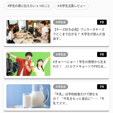
#学生の君に伝えたい３つのこと
#大学生正直レビュー
PR
大学生活
【チーズ好き必見】ブッラータチーズ
でどこまで広がる？ 大学生が挑んだ自
由す...
PR
大学生活
#ぎゅ〜〜にゅー！学生の発想から生ま
れた！ Jミルク×キョーソウPROJE...
PR
大学生活
「牛乳」は学校給食だけで飲むも
の？ “牛乳をもっと身近に”――「牛
乳でスマ...