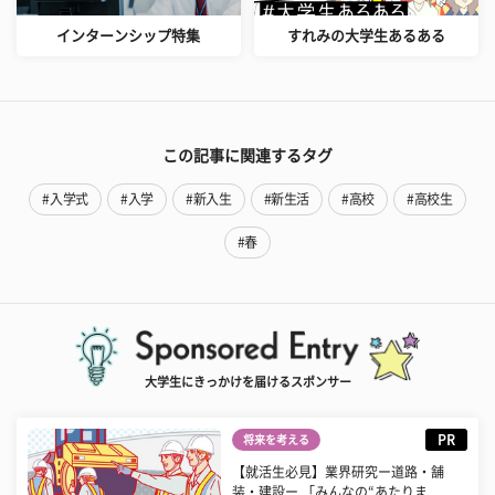
インターンシップ特集
すれみの大学生あるある
この記事に関連するタグ
#入学式
#入学
#新入生
#新生活
#高校
#高校生
#春
大学生にきっかけを届けるスポンサー
PR
将来を考える
【就活生必見】業界研究ー道路・舗
装・建設ー 「みんなの“あたりま