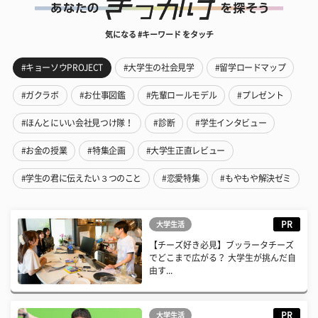
気になる #キーワード をタッチ
#キョーソウPROJECT
#大学生の社会見学
#留学ロードマップ
#ガクラボ
#お仕事図鑑
#先輩ロールモデル
#プレゼント
#ほんとにいい会社見つけ隊！
#診断
#学生インタビュー
#お金の授業
#特集企画
#大学生正直レビュー
#学生の君に伝えたい３つのこと
#恋愛特集
#もやもや解決ゼミ
PR
大学生活
【チーズ好き必見】ブッラータチーズ
でどこまで広がる？ 大学生が挑んだ自
由す...
PR
大学生活