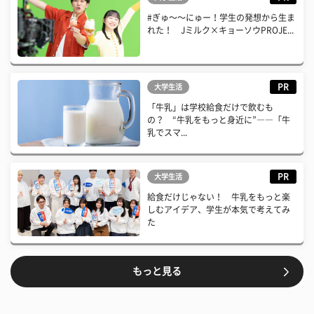
#ぎゅ〜〜にゅー！学生の発想から生ま
れた！ Jミルク×キョーソウPROJE...
PR
大学生活
「牛乳」は学校給食だけで飲むも
の？ “牛乳をもっと身近に”――「牛
乳でスマ...
PR
大学生活
給食だけじゃない！ 牛乳をもっと楽
しむアイデア、学生が本気で考えてみ
た
もっと見る