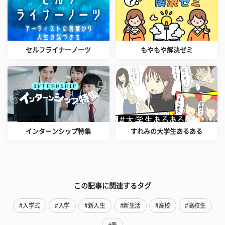
セルフライナーノーツ
もやもや解決ゼミ
インターンシップ特集
すれみの大学生あるある
この記事に関連するタグ
#入学式
#入学
#新入生
#新生活
#高校
#高校生
#春