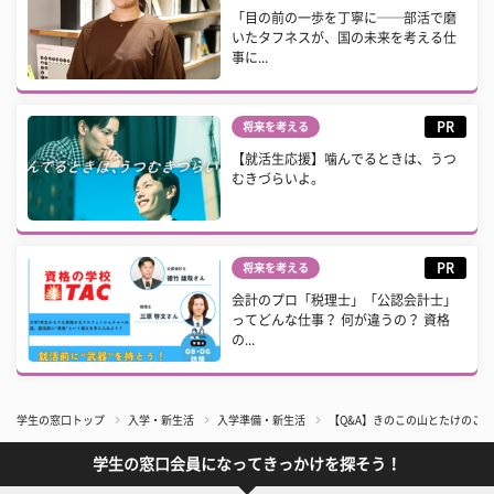
「目の前の一歩を丁寧に──部活で磨
いたタフネスが、国の未来を考える仕
事に...
PR
将来を考える
【就活生応援】噛んでるときは、うつ
むきづらいよ。
PR
将来を考える
会計のプロ「税理士」「公認会計士」
ってどんな仕事？ 何が違うの？ 資格
の...
学生の窓口トップ
入学・新生活
入学準備・新生活
【Q&A】きのこの山とたけのこ
学生の窓口会員になってきっかけを探そう！