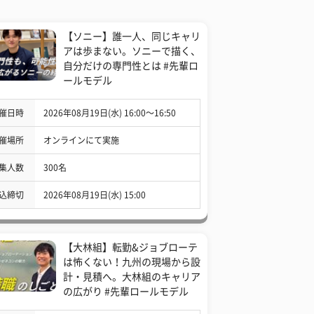
【ソニー】誰一人、同じキャリ
アは歩まない。ソニーで描く、
自分だけの専門性とは #先輩ロ
ールモデル
催日時
2026年08月19日(水) 16:00〜16:50
催場所
オンラインにて実施
集人数
300名
込締切
2026年08月19日(水) 15:00
【大林組】転勤&ジョブローテ
は怖くない！九州の現場から設
計・見積へ。大林組のキャリア
の広がり #先輩ロールモデル