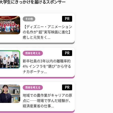
大学生にきっかけを届けるスポンサー
PR
その他
【ディズニー・アニメーション
の名作が“超”実写映画に進化】
癒しと元気をく...
PR
将来を考える
新卒社員の3年以内の離職率約
4% インフラを“錆び”から守る
ナカボーテッ...
PR
将来を考える
地域での農作業がキャリアの原
点に──現場で学んだ経験が、
経済産業省の仕事...