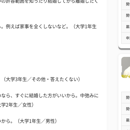
いの許容範囲を知ったり結婚してから離婚したく
開
開
る。例えば家事を全くしないなど。（大学1年生
募
申
。（大学3年生／その他・答えたくない）
のなら、すぐに結婚した方がいいから。中弛みに
開
学2年生／女性）
開
募
いから。（大学1年生／男性）