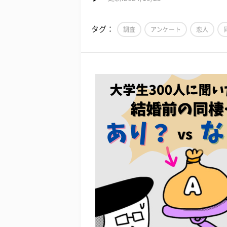
タグ：
調査
アンケート
恋人