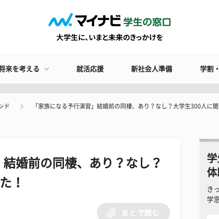
将来を考える
就活応援
新社会人準備
学割
ンド
「家族になる予行演習」結婚前の同棲、あり？なし？大学生300人に
学
」結婚前の同棲、あり？なし？
体
みた！
き
学
あとで読む