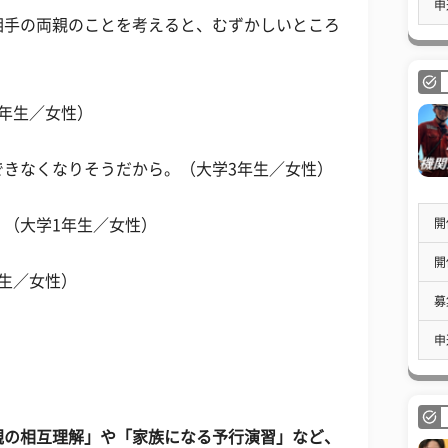
申
相手の両親のことを考えると、むずかしいところ
年生／女性）
できなくなりそうだから。（大学3年生／女性）
開
（大学1年生／女性）
開
生／女性）
募
申
観の相互理解」や「家族になる予行演習」など、