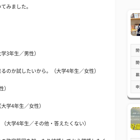
いてみました。
開
学3年生／男性）
開
来るのか試したいから。（大学4年生／女性）
募
申
性）
大学4年生／女性）
。（大学4年生／その他・答えたくない）