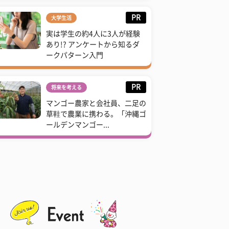
PR
大学生活
実は学生の約4人に3人が経験
あり!? アンケートから知るダ
ークパターン入門
PR
将来を考える
マンゴー農家と会社員、二足の
草鞋で農業に携わる。「沖縄ゴ
ールデンマンゴー...