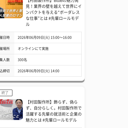
【村田製作所】BtoBの魅力発
見！業界の壁を越えて世界にイ
ンパクトを与える“ボーダレス
な仕事”とは #先輩ロールモデ
ル
催日時
2026年06月09日(火) 15:00〜16:00
催場所
オンラインにて実施
集人数
300名
込締切
2026年06月09日(火) 14:00
終了
【村田製作所】飾らず、偽ら
ず、自分らしく。村田製作所で
活躍する先輩の就活術と企業の
魅力とは #先輩ロールモデル