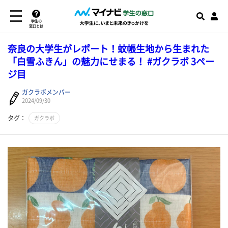
学生の
窓口とは
奈良の大学生がレポート！蚊帳生地から生まれた
「白雪ふきん」の魅力にせまる！ #ガクラボ 3ペー
ジ目
ガクラボメンバー
2024/09/30
タグ：
ガクラボ