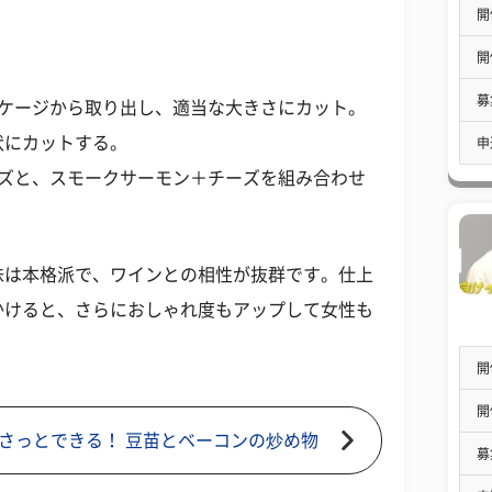
開
開
募
ッケージから取り出し、適当な大きさにカット。
状にカットする。
申
ーズと、スモークサーモン＋チーズを組み合わせ
味は本格派で、ワインとの相性が抜群です。仕上
かけると、さらにおしゃれ度もアップして女性も
開
開
さっとできる！ 豆苗とベーコンの炒め物
募