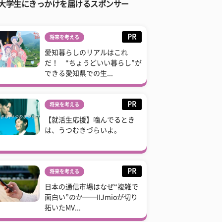
大学生にきっかけを届けるスポンサー
PR
将来を考える
愛知暮らしのリアルはこれ
だ！ “ちょうどいい暮らし”が
できる愛知県での生...
PR
将来を考える
【就活生応援】噛んでるとき
は、うつむきづらいよ。
PR
将来を考える
日本の通信市場はなぜ“複雑で
面白い”のか──IIJmioが切り
拓いたMV...