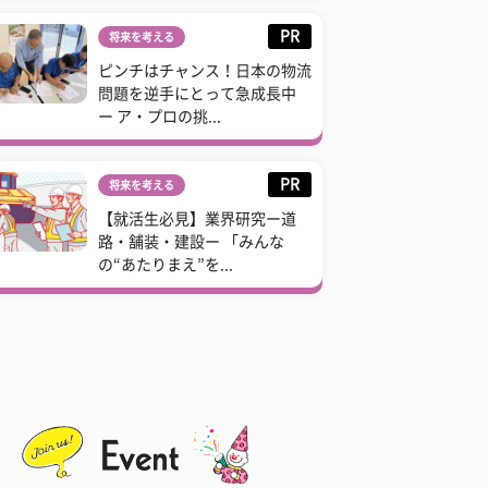
PR
将来を考える
ピンチはチャンス！日本の物流
問題を逆手にとって急成長中
ー ア・プロの挑...
PR
将来を考える
【就活生必見】業界研究ー道
路・舗装・建設ー 「みんな
の“あたりまえ”を...