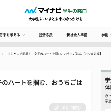
将来を考える
就活応援
新社会人準備
学割
オシャレで簡単！ 女子のハートを掴む、おうちごはん【おつまみ編】
学
子のハートを掴む、おうちごは
体
き
学
あとで読む