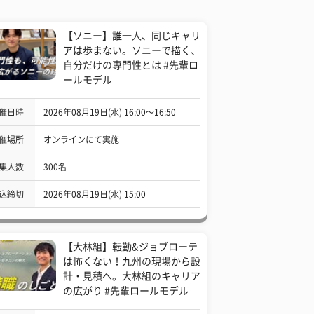
【ソニー】誰一人、同じキャリ
アは歩まない。ソニーで描く、
自分だけの専門性とは #先輩ロ
ールモデル
催日時
2026年08月19日(水) 16:00〜16:50
催場所
オンラインにて実施
集人数
300名
込締切
2026年08月19日(水) 15:00
【大林組】転勤&ジョブローテ
は怖くない！九州の現場から設
計・見積へ。大林組のキャリア
の広がり #先輩ロールモデル