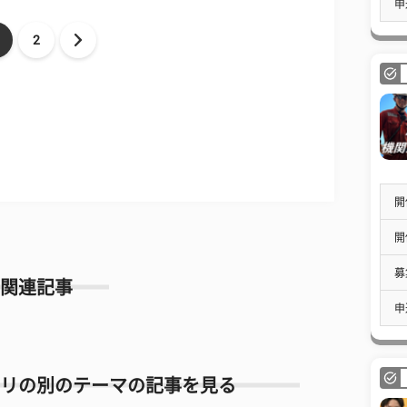
申
2
開
開
募
関連記事
申
リの別のテーマの記事を見る