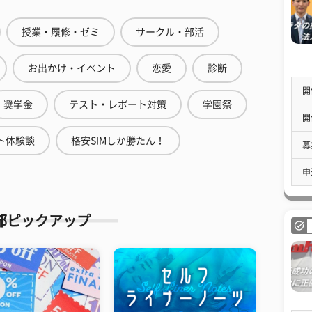
授業・履修・ゼミ
サークル・部活
お出かけ・イベント
恋愛
診断
開
奨学金
テスト・レポート対策
学園祭
開
ト体験談
格安SIMしか勝たん！
募
申
部ピックアップ