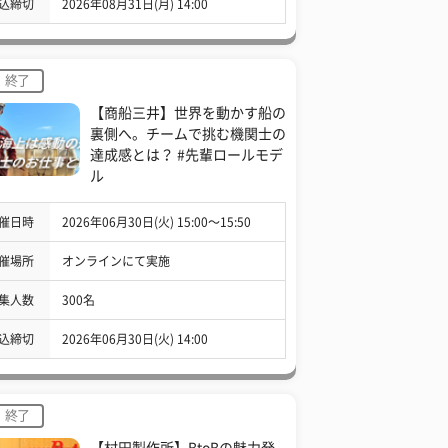
込締切
2026年08月31日(月) 14:00
終了
【商船三井】世界を動かす船の
裏側へ。チームで挑む機関士の
達成感とは？ #先輩ロールモデ
ル
催日時
2026年06月30日(火) 15:00〜15:50
催場所
オンラインにて実施
集人数
300名
込締切
2026年06月30日(火) 14:00
終了
【村田製作所】BtoBの魅力発