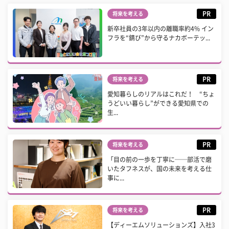
PR
将来を考える
新卒社員の3年以内の離職率約4% イン
フラを“錆び”から守るナカボーテッ...
PR
将来を考える
愛知暮らしのリアルはこれだ！ “ちょ
うどいい暮らし”ができる愛知県での
生...
PR
将来を考える
「目の前の一歩を丁寧に──部活で磨
いたタフネスが、国の未来を考える仕
事に...
PR
将来を考える
【ディーエムソリューションズ】入社3