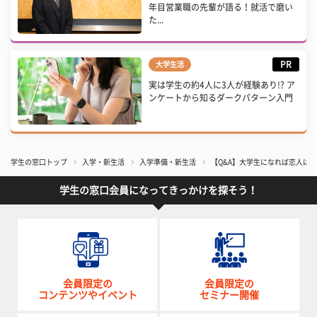
年目営業職の先輩が語る！就活で磨い
た...
PR
大学生活
実は学生の約4人に3人が経験あり!? ア
ンケートから知るダークパターン入門
学生の窓口トップ
入学・新生活
入学準備・新生活
【Q&A】大学生になれば恋人は
学生の窓口会員になってきっかけを探そう！
会員限定の
会員限定の
コンテンツやイベント
セミナー開催