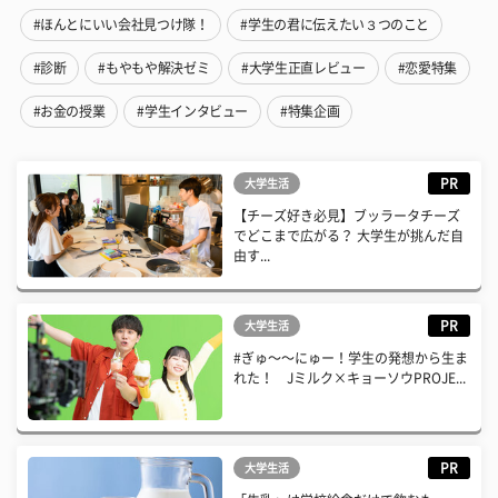
#ほんとにいい会社見つけ隊！
#学生の君に伝えたい３つのこと
#診断
#もやもや解決ゼミ
#大学生正直レビュー
#恋愛特集
#お金の授業
#学生インタビュー
#特集企画
PR
大学生活
【チーズ好き必見】ブッラータチーズ
でどこまで広がる？ 大学生が挑んだ自
由す...
PR
大学生活
#ぎゅ〜〜にゅー！学生の発想から生ま
れた！ Jミルク×キョーソウPROJE...
PR
大学生活