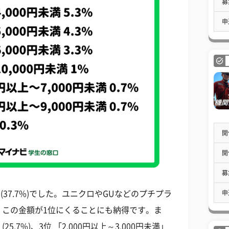
募
申
開
開
募
申
満」(37.7%)でした。ユニクロやGUなどのプチプラ
、この金額が1位にくることにも納得です。ま
25.7%)、3位 「2,000円以上～3,000円未満」