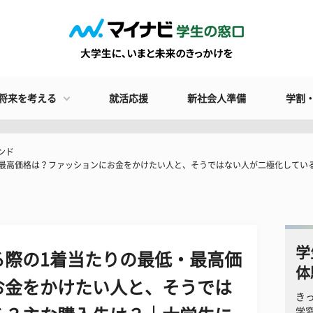
将来を考える
就活応援
新社会人準備
学割
ンド
・最高価格は？ファッションにお金をかけたい人と、そうではない人が二極化してい
学
る際の1着当たりの最低・最高価
体
お金をかけたい人と、そうでは
き
学