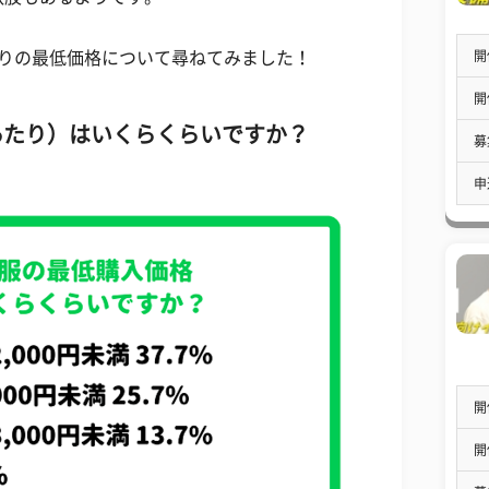
開
たりの最低価格について尋ねてみました！
開
あたり）はいくらくらいですか？
募
申
開
開