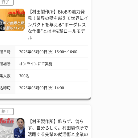
終了
【村田製作所】BtoBの魅力発
見！業界の壁を越えて世界にイ
ンパクトを与える“ボーダレス
な仕事”とは #先輩ロールモデ
ル
催日時
2026年06月09日(火) 15:00〜16:00
催場所
オンラインにて実施
集人数
300名
込締切
2026年06月09日(火) 14:00
終了
【村田製作所】飾らず、偽ら
ず、自分らしく。村田製作所で
活躍する先輩の就活術と企業の