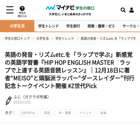
学生の
窓口とは
大学生活
学生トレンド
学生旅行
授業・履修・ゼミ
サークル・
学生の窓口トップ
大学生活
学生トレンド
英語の発音・リズムetc.を「ラップで学ぶ」
英語の発音・リズムetc.を「ラップで学ぶ」新感覚
の英語学習書『HIP HOP ENGLISH MASTER ラッ
プで上達する英語音読レッスン』｜12月18日に著
者“MEISO”と頭脳派ラッパー“ダースレイダー”刊行
記念トークイベント開催 #Z世代Pick
ふじ（ガクラボ所属）
2023/12/01
タグ：
Z世代Pick
英語
本・書籍
イベント
音楽