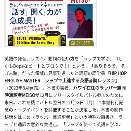
英語の発音、リズム、動詞の使い方を「ラップで学ぶ」（し
かもDopeなビートとフロウで！）という、「ありそうで、ほ
ぼ未踏」だった領域に見事到達したと話題の語学書
『HIP HOP
ENGLISH MASTER ラップで上達する英語音読レッスン』
（2023年8月発売）。本書の著者、
ハワイ在住のラッパー兼同
時通訳者MEISO
が12月にフリースタイルバトル参加のために
来日。これを機にバトル翌日の12月18日（月）に本書刊行記
念のトークイベントを開催することが決定した。本書の制作
秘話をはじめ「ラッパー兼通訳者」という特殊な肩書き、ラ
ップと通訳の意外な共通点、「ラップを使って英語を学ぶこ