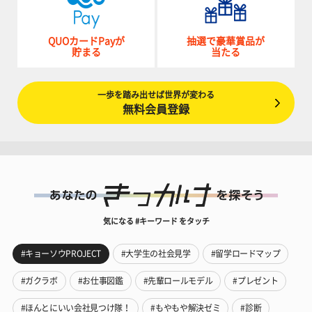
QUOカードPayが
抽選で豪華賞品が
貯まる
当たる
一歩を踏み出せば世界が変わる
無料会員登録
気になる #キーワード をタッチ
#キョーソウPROJECT
#大学生の社会見学
#留学ロードマップ
#ガクラボ
#お仕事図鑑
#先輩ロールモデル
#プレゼント
#ほんとにいい会社見つけ隊！
#もやもや解決ゼミ
#診断