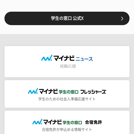
学生の窓口 公式X
学生のための社会人準備応援サイト
合宿免許が申込める情報サイト