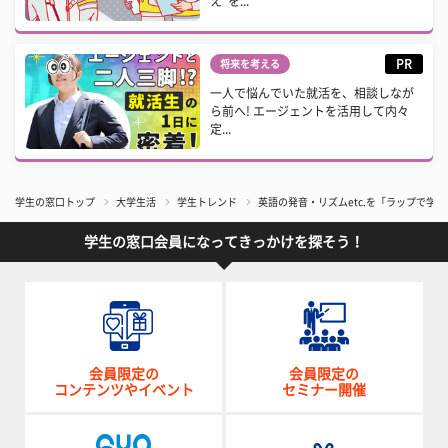
え”を...
PR
将来を考える
一人で悩んでいた就活を、相談しなが
ら前へ! エージェントを活用して内々
定...
学生の窓口トップ
大学生活
学生トレンド
英語の発音・リズムetc.を「ラップで学ぶ」
学生の窓口会員になってきっかけを探そう！
会員限定の
会員限定の
コンテンツやイベント
セミナー開催