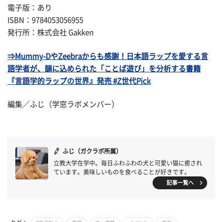
電子版：あり
ISBN：9784053056955
発行所：株式会社 Gakken
⇒Mummy-DやZeebraからも感謝！日本語ラップを愛する言
語学者が、韻に込められた「ことば遊び」を分析する書籍
『言語学的ラップの世界』発売 #Z世代Pick
編集／ふじ（学窓ラボメンバー）
ふじ（ガクラボ所属）
立教大学在学中。毎日ふわふわの犬と可愛い猫に癒され
ています。美味しいものを食べることが好きです。
記事一覧へ