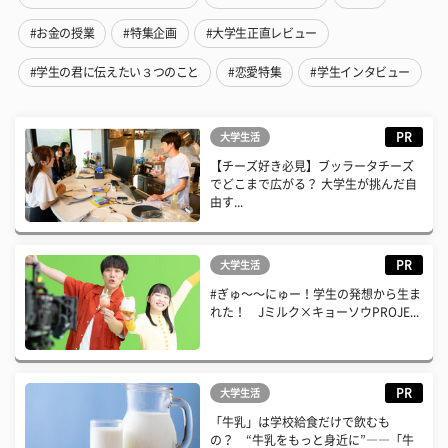
#お金の授業
#特集企画
#大学生正直レビュー
#学生の君に伝えたい３つのこと
#恋愛特集
#学生インタビュー
PR
大学生活
【チーズ好き必見】ブッラータチーズ
でどこまで広がる？ 大学生が挑んだ自
由す...
PR
大学生活
#ぎゅ〜〜にゅー！学生の発想から生ま
れた！ Jミルク×キョーソウPROJE...
PR
大学生活
「牛乳」は学校給食だけで飲むも
の？ “牛乳をもっと身近に”――「牛