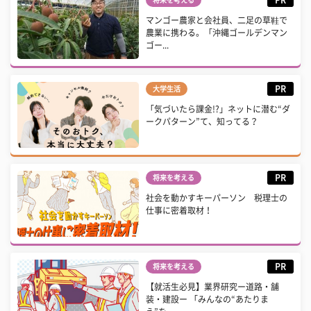
マンゴー農家と会社員、二足の草鞋で
農業に携わる。「沖縄ゴールデンマン
ゴー...
PR
大学生活
「気づいたら課金!?」ネットに潜む“ダ
ークパターン”て、知ってる？
PR
将来を考える
社会を動かすキーパーソン 税理士の
仕事に密着取材！
PR
将来を考える
【就活生必見】業界研究ー道路・舗
装・建設ー 「みんなの“あたりま