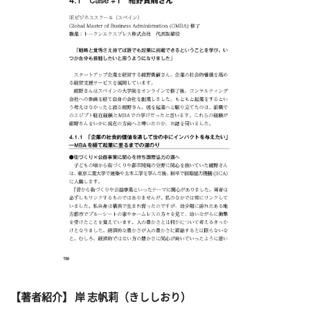
【著者紹介】
岸 志帆莉（きししおり）