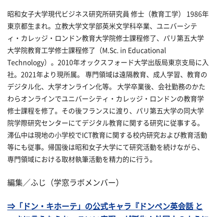
昭和女子大学現代ビジネス研究所研究員 修士（教育工学） 1986年
東京都生まれ。立教大学文学部英米文学科卒業、ユニバーシテ
ィ・カレッジ・ロンドン教育大学院修士課程修了、パリ第五大学
大学院教育工学修士課程修了（M.Sc. in Educational
Technology）。2010年オックスフォード大学出版局東京支局に入
社。2021年より現所属。 専門領域は遠隔教育、成人学習、教育の
デジタル化、大学オンライン化等。 大学卒業後、会社勤務のかた
わらオンラインでユニバーシティ・カレッジ・ロンドンの教育学
修士課程を修了。その後フランスに渡り、パリ第五大学の同大学
院学際研究センターにてデジタル教育に関する研究に従事する。
滞仏中は現地の小学校でICT教育に関する校内研究および教育活動
等にも従事。帰国後は昭和女子大学にて研究活動を続けながら、
専門領域における取材執筆活動を精力的に行う。
編集／ふじ（学窓ラボメンバー）
⇒「ドン・キホーテ」の公式キャラ『ドンペン英会話 と