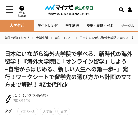
学生の
窓口とは
大学生活
学生トレンド
学生旅行
授業・履修・ゼミ
サークル・
学生の窓口トップ
大学生活
学生トレンド
日本にいながら海外大学院で学べる、新時
日本にいながら海外大学院で学べる、新時代の海外
留学！『海外大学院に「オンライン留学」しよう
−自宅からはじめる、新しい人生への第一歩−』発
行！ワークシートで留学先の選び方から計画の立て
方まで解説！ #Z世代Pick
ふじ（ガクラボ所属）
2023/11/07
タグ：
Z世代Pick
大学院
留学