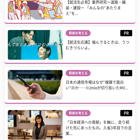
【就活生必見】業界研究ー道路・舗
装・建設ー 「みんなの“あたりま
え”を...
PR
将来を考える
【就活生応援】噛んでるときは、うつ
むきづらいよ。
PR
将来を考える
日本の通信市場はなぜ“複雑で面白
い”のか──IIJmioが切り拓いたMV...
PR
将来を考える
「日本経済への貢献」を軸に、走り続
けた先にあったもの。入省3年目での法
案...