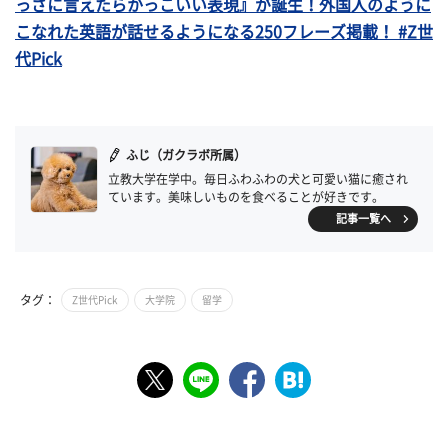
っさに言えたらかっこいい表現』が誕生！外国人のように
こなれた英語が話せるようになる250フレーズ掲載！ #Z世
代Pick
ふじ（ガクラボ所属）
立教大学在学中。毎日ふわふわの犬と可愛い猫に癒され
ています。美味しいものを食べることが好きです。
記事一覧へ
タグ：
Z世代Pick
大学院
留学