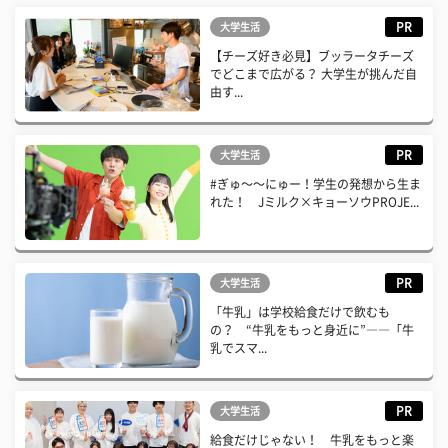
PR
大学生活
【チーズ好き必見】ブッラータチーズ
でどこまで広がる？ 大学生が挑んだ自
由す...
PR
大学生活
#ぎゅ〜〜にゅー！学生の発想から生ま
れた！ Jミルク×キョーソウPROJE...
PR
大学生活
「牛乳」は学校給食だけで飲むも
の？ “牛乳をもっと身近に”――「牛
乳でスマ...
PR
大学生活
給食だけじゃない！ 牛乳をもっと楽