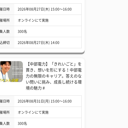
催日時
2026年08月27日(木) 15:00〜16:00
催場所
オンラインにて実施
集人数
300名
込締切
2026年08月27日(木) 14:00
【中部電力】「きれいごと」を
貫き、想いを形にする！中部電
力の無限のキャリア。答えのな
い問いに挑み、成長し続ける環
境の魅力 #
催日時
2026年08月31日(月) 15:00〜16:00
催場所
オンラインにて実施
集人数
300名