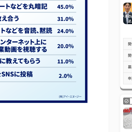
開
開
募
申