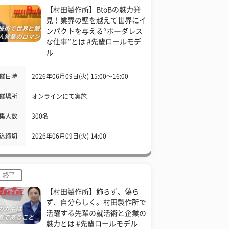
【村田製作所】BtoBの魅力発
見！業界の壁を越えて世界にイ
ンパクトを与える“ボーダレス
な仕事”とは #先輩ロールモデ
ル
催日時
2026年06月09日(火) 15:00〜16:00
催場所
オンラインにて実施
集人数
300名
込締切
2026年06月09日(火) 14:00
終了
【村田製作所】飾らず、偽ら
ず、自分らしく。村田製作所で
活躍する先輩の就活術と企業の
魅力とは #先輩ロールモデル