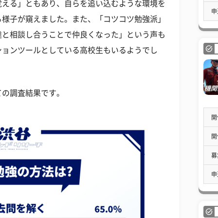
覚える」ともあり、自らを追い込むような環境を
申
る様子が窺えました。また、「コツコツ勉強派」
達と相談し合うことで仲良くなった」という声も
ションツールとしている高校生もいるようでし
ての調査結果です。
開
開
募
申