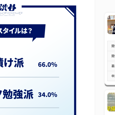
開
開
募
申