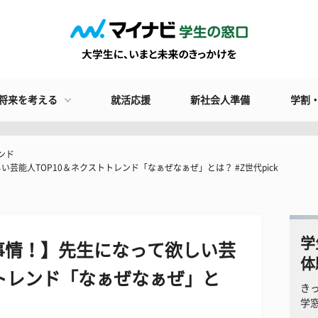
将来を考える
就活応援
新社会人準備
学割
ンド
能人TOP10＆ネクストトレンド「なぁぜなぁぜ」とは？ #Z世代pick
学
事情！】先生になって欲しい芸
体
トトレンド「なぁぜなぁぜ」と
き
学