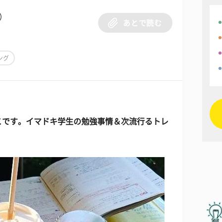
）
あとで読む
ング
こです。イマドキ学生の勉強事情＆次流行るトレ