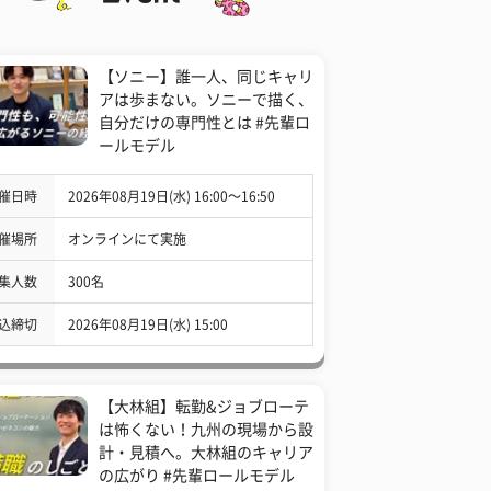
【ソニー】誰一人、同じキャリ
アは歩まない。ソニーで描く、
自分だけの専門性とは #先輩ロ
ールモデル
催日時
2026年08月19日(水) 16:00〜16:50
催場所
オンラインにて実施
集人数
300名
込締切
2026年08月19日(水) 15:00
【大林組】転勤&ジョブローテ
は怖くない！九州の現場から設
計・見積へ。大林組のキャリア
の広がり #先輩ロールモデル