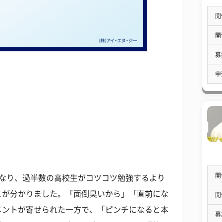
開
開
募
申
開
になり、過半数の高校生がコツコツ勉強するより
とが分かりました。「面倒臭いから」「直前にな
開
メントが寄せられた一方で、「ピンチになると本
募