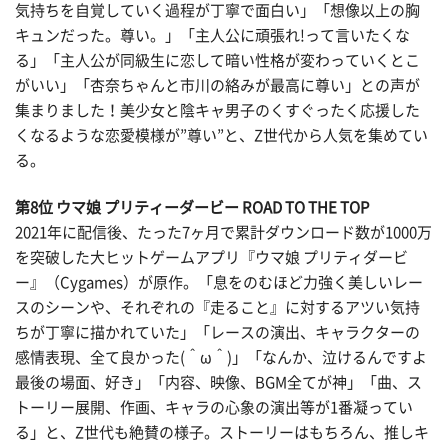
気持ちを自覚していく過程が丁寧で面白い」「想像以上の胸
キュンだった。尊い。」「主人公に頑張れ!って言いたくな
る」「主人公が同級生に恋して暗い性格が変わっていくとこ
がいい」「杏奈ちゃんと市川の絡みが最高に尊い」との声が
集まりました！美少女と陰キャ男子のくすぐったく応援した
くなるような恋愛模様が”尊い”と、Z世代から人気を集めてい
る。
第8位 ウマ娘 プリティーダービー ROAD TO THE TOP
2021年に配信後、たった7ヶ月で累計ダウンロード数が1000万
を突破した大ヒットゲームアプリ『ウマ娘 プリティダービ
ー』（Cygames）が原作。「息をのむほど力強く美しいレー
スのシーンや、それぞれの『走ること』に対するアツい気持
ちが丁寧に描かれていた」「レースの演出、キャラクターの
感情表現、全て良かった(＾ω＾)」「なんか、泣けるんですよ
最後の場面、好き‪‪‎」「内容、映像、BGM全てが神」「曲、ス
トーリー展開、作画、キャラの心象の演出等が1番凝ってい
る」と、Z世代も絶賛の様子。ストーリーはもちろん、推しキ