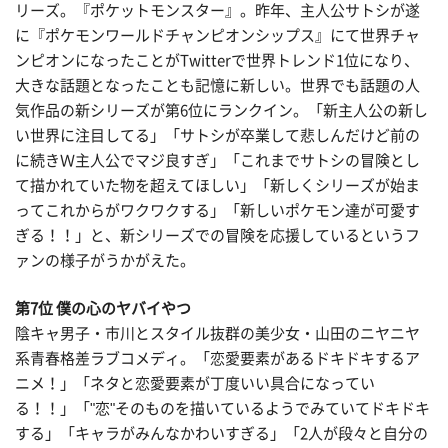
リーズ。『ポケットモンスター』。昨年、主人公サトシが遂
に『ポケモンワールドチャンピオンシップス』にて世界チャ
ンピオンになったことがTwitterで世界トレンド1位になり、
大きな話題となったことも記憶に新しい。世界でも話題の人
気作品の新シリーズが第6位にランクイン。「新主人公の新し
い世界に注目してる」「サトシが卒業して悲しんだけど前の
に続きＷ主人公でマジ良すぎ」「これまでサトシの冒険とし
て描かれていた物を超えてほしい」「新しくシリーズが始ま
ってこれからがワクワクする」「新しいポケモン達が可愛す
ぎる！！」と、新シリーズでの冒険を応援しているというフ
ァンの様子がうかがえた。
第7位 僕の心のヤバイやつ
陰キャ男子・市川とスタイル抜群の美少女・山田のニヤニヤ
系青春格差ラブコメディ。「恋愛要素があるドキドキするア
ニメ！」「ネタと恋愛要素が丁度いい具合になってい
る！！」「"恋"そのものを描いているようでみていてドキドキ
する」「キャラがみんなかわいすぎる」「2人が段々と自分の