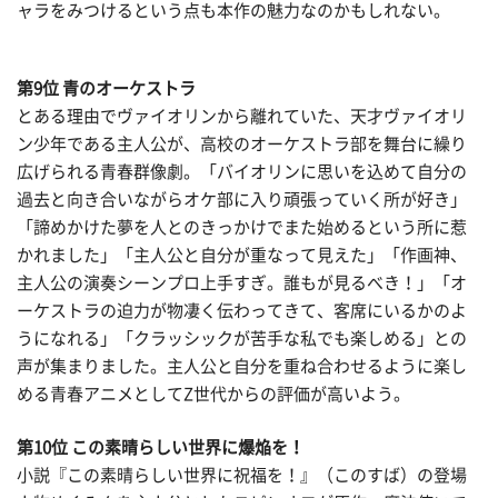
ャラをみつけるという点も本作の魅力なのかもしれない。
第9位 青のオーケストラ
とある理由でヴァイオリンから離れていた、天才ヴァイオリ
ン少年である主人公が、高校のオーケストラ部を舞台に繰り
広げられる青春群像劇。「バイオリンに思いを込めて自分の
過去と向き合いながらオケ部に入り頑張っていく所が好き」
「諦めかけた夢を人とのきっかけでまた始めるという所に惹
かれました」「主人公と自分が重なって見えた」「作画神、
主人公の演奏シーンプロ上手すぎ。誰もが見るべき！」「オ
ーケストラの迫力が物凄く伝わってきて、客席にいるかのよ
うになれる」「クラッシックが苦手な私でも楽しめる」との
声が集まりました。主人公と自分を重ね合わせるように楽し
める青春アニメとしてZ世代からの評価が高いよう。
第10位 この素晴らしい世界に爆焔を！
小説『この素晴らしい世界に祝福を！』（このすば）の登場