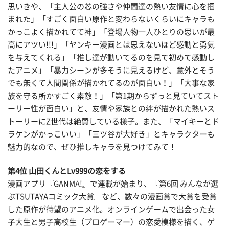
思いきや、「主人公の芯の強さや仲間達の熱い友情に心を掴
まれた」「すごく面白い原作と変わらないくらいにキャラも
かっこよく描かれてて神」「登場人物一人ひとりの思いが最
高にアツい!!!」「ヤンキー漫画とは思えないほど感動と勇気
を与えてくれる」「推し達が動いてるのを見て初めて感動し
たアニメ」「暴力シーンが多そうに見えるけど、意外とそう
でも無くて人間関係が描かれてるのが面白い！」「大事な家
族を守る所かすごく素敵！」「第1期からずっと見ていてスト
ーリー性が面白い」と、友情や家族との絆が描かれた熱いス
トーリーにZ世代は絶賛している様子。また、「マイキーとド
ラケンがかっこいい」「三ツ谷が大好き」とキャラクターも
魅力的なので、ぜひ推しキャラを見つけてみて！
第4位 山田くんとLv999の恋をする
漫画アプリ『GANMA!』で連載が始まり、『第6回 みんなが選
ぶTSUTAYAコミック大賞』など、数々の漫画賞で大賞を受賞
した原作が待望のアニメ化。オンラインゲームで出会った女
子大生と男子高校生（プロゲーマー）の恋愛模様を描く、ゲ