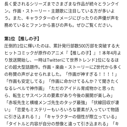
長く愛されるシリーズまでさまざまな作品が続々とランクイ
ン。作画・ストーリー・主題歌に注目している方が多いよ
う。また、キャラクターのイメージにぴったりの声優が声を
務めているとファンから喜びの声も。ぜひご覧ください。
第1位 【推しの子】
圧倒的1位に輝いたのは、累計発行部数500万部を突破する大
ヒットコミックが原作のアニメ『【推しの子】』！本年4月よ
り放送開始し、一時はTwitterにて世界トレンド1位になるほ
どの超大型話題作。作画・楽曲・ストーリーにZ世代から多く
の称賛の声がよせられました。「作画が神すぎる！！！！」
「作画も安定してる」「作画に命かけてるんか？て聞きたく
なるレベルで神作画」「ただのアイドル育成物かと思った
ら、転生とサスペンスの要素があり今後の展開が楽しみ」
「赤坂先生と横槍メンゴ先生のタッグ最強」「伏線回収が凄
い」「恋愛もミステリーもいろいろな要素が入っていて物語
に引き込まれる！」「キャラクターの個性が際立っている」
「タイトルと内容が自分の想像と違って引き込まれる」「キ