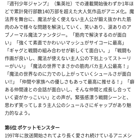
『週刊少年ジャンプ』（集英社）での連載開始後わずか1年ほ
どで累計発行部数140万部を超えた大人気作品がアニメ化。魔
法界を舞台に、魔法が全く使えない主人公が鍛え抜かれた筋
肉のみで様々な問題を解決していく、笑いあり、涙ありのア
ブノーマル魔法ファンタジー。「筋肉で解決するのが面白
い」「強くて素直でかわいいマッシュがサイコーに最高」
「ギャグと戦闘の組み合わせが新しくて面白い。」「戦闘も
作画が良いし、魔法が使えない主人公の下剋上ってストーリ
ーがいい」「魔法の世界でまさかの筋肉バカ主人公最高！」
「魔法の世界なのに力でのし上がっていくシュールさが面白
い!!」「仲間や家族への優しさもあって最高に推せる！」「癖
ある仲間達との会話が面白いし、そんな仲間と成長し合って
いく姿がかっこいい」との声が。緊張感漂う戦闘シーンと、
思わず笑ってしまう主人公のシュールさにギャップがあり魅
力的なよう。
第6位 ポケットモンスター
1997年に放送開始されてより長く愛され続けているアニメシ