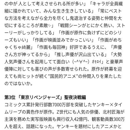
の中が 人として考えさせられる所が多い」「キャラが全員繊
細に描かれていて、みんな生き生きしている」「常にベスト
な方法を考えながら全力を尽くし鬼退治する姿勢と仲間を大
切にするところが素敵✨」「戦闘シーンがとにかく熱い、スト
ーリーがしっかりしてる」「作画が原作に負けずにどのシリ
ーズもいい」「作画が映画並みでかっこいい」「作画がめち
ゃくちゃ綺麗」「作画も毎回神」好評であるうえに、「声優
さん方が神ってるから」「推し声優が沢山出ている」「大勢
人気声優さんを起用してて面白い（~^∀^~）ｵﾓﾛｲ」と豪華声
優陣に対しても喜びの声が多数寄せられた。原作が終幕を迎
えても尚ヒットが続く”国民的アニメ”の仲間入りを果たした
のではないか。‬‬‬
第3位 「東京リベンジャーズ」聖夜決戦編
コミックス累計発行部数7000万部を突破したヤンキー×タイ
ムリープの異色作が原作。Z世代にも人気の俳優、北村匠海が
主演を務めた実写版映画も興行収入42億円、観客動員数300万
人を超え、話題になった。ヤンキーを題材にしたアニメかと