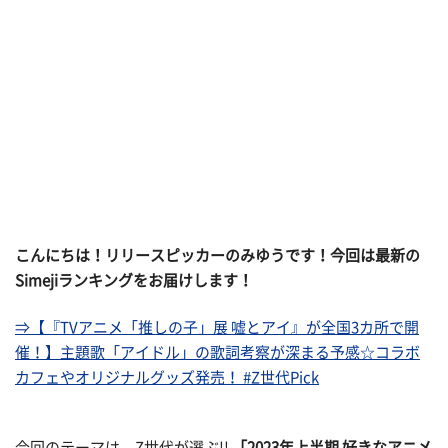
こんにちは！リリースピッカーのみゆうです！今回は最新の
Simejiランキングをお届けします！
⇒【『TVアニメ「推しの子」展 嘘とアイ』が全国3カ所で開
催！】主題歌「アイドル」の歌詞考察が深まる予感☆コラボ
カフェやオリジナルグッズ発売！ #Z世代Pick
今回のテーマは、Z世代が選ぶ!!
「2023年上半期 好きなアニメ