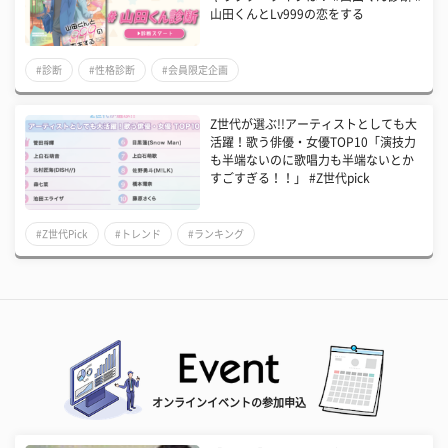
山田くんとLv999の恋をする
#診断
#性格診断
#会員限定企画
Z世代が選ぶ!!アーティストとしても大
活躍！歌う俳優・女優TOP10「演技力
も半端ないのに歌唱力も半端ないとか
すごすぎる！！」 #Z世代pick
#Z世代Pick
#トレンド
#ランキング
オンラインイベントの参加申込