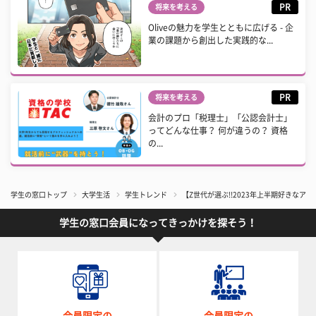
PR
将来を考える
Oliveの魅力を学生とともに広げる - 企
業の課題から創出した実践的な...
PR
将来を考える
会計のプロ「税理士」「公認会計士」
ってどんな仕事？ 何が違うの？ 資格
の...
学生の窓口トップ
大学生活
学生トレンド
【Z世代が選ぶ!!2023年上半期好きなア
学生の窓口会員になってきっかけを探そう！
会員限定の
会員限定の