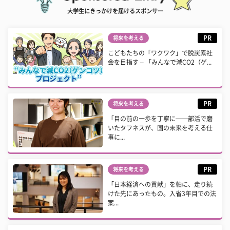
大学生にきっかけを届けるスポンサー
PR
将来を考える
こどもたちの「ワクワク」で脱炭素社
会を目指す – 「みんなで減CO2（ゲ...
PR
将来を考える
「目の前の一歩を丁寧に──部活で磨
いたタフネスが、国の未来を考える仕
事に...
PR
将来を考える
「日本経済への貢献」を軸に、走り続
けた先にあったもの。入省3年目での法
案...