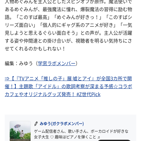
人物めぐみんを主人公としたスピンオフが原作。魔法使いで
あるめぐみんが、最強魔法に憧れ、爆裂魔法の習得に励む物
語。「このすば最高」「めぐみんが好きっ！」「このすばシ
リーズ面白い」「個人的にギャグ系のアニメが好き」「一気
見しようと思えるぐらい面白そう」との声が。主人公が活躍
する姿や仲間達との掛け合いが、視聴者を明るい気持ちにさ
せてくれるのかもしれない！
編集：みゆう（
学窓ラボメンバー
）
⇒【『TVアニメ「推しの子」展 嘘とアイ』が全国3カ所で開
催！】主題歌「アイドル」の歌詞考察が深まる予感☆コラボ
カフェやオリジナルグッズ発売！ #Z世代Pick
みゆう(ガクラボメンバー)
ゲーム配信者さん、歌い手さん、ボーカロイドが好きな
女子大生 ♡ 趣味はピアノを弾くこと ♬