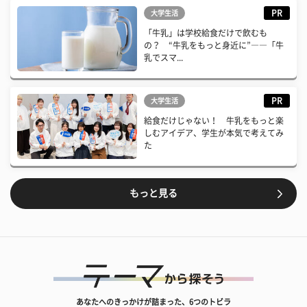
PR
大学生活
「牛乳」は学校給食だけで飲むも
の？ “牛乳をもっと身近に”――「牛
乳でスマ...
PR
大学生活
給食だけじゃない！ 牛乳をもっと楽
しむアイデア、学生が本気で考えてみ
た
もっと見る
あなたへのきっかけが詰まった、6つのトビラ