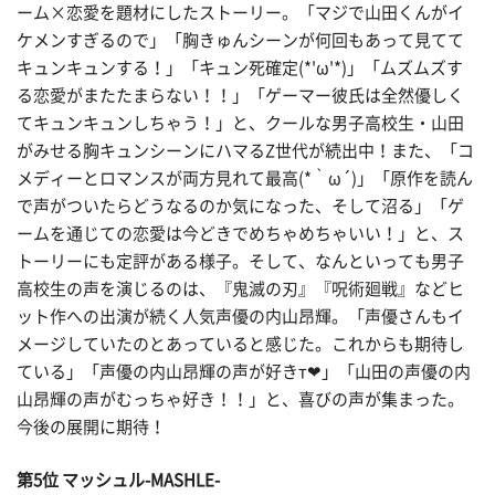
ーム×恋愛を題材にしたストーリー。「マジで山田くんがイ
ケメンすぎるので」「胸きゅんシーンが何回もあって見てて
キュンキュンする！」「キュン死確定(*'ω'*)」「ムズムズす
る恋愛がまたたまらない！！」「ゲーマー彼氏は全然優しく
てキュンキュンしちゃう！」と、クールな男子高校生・山田
がみせる胸キュンシーンにハマるZ世代が続出中！また、「コ
メディーとロマンスが両方見れて最高(*｀ω´)」「原作を読ん
で声がついたらどうなるのか気になった、そして沼る」「ゲ
ームを通じての恋愛は今どきでめちゃめちゃいい！」と、ス
トーリーにも定評がある様子。そして、なんといっても男子
高校生の声を演じるのは、『鬼滅の刃』『呪術廻戦』などヒ
ット作への出演が続く人気声優の内山昂輝。「声優さんもイ
メージしていたのとあっていると感じた。これからも期待し
ている」「声優の内山昂輝の声が好きт❤︎」「山田の声優の内
山昂輝の声がむっちゃ好き！！」と、喜びの声が集まった。
今後の展開に期待！
第5位 マッシュル-MASHLE-