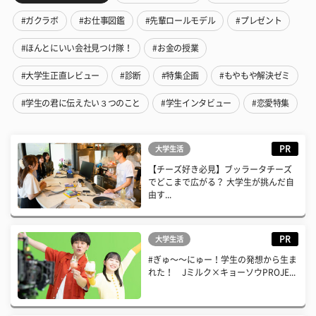
#ガクラボ
#お仕事図鑑
#先輩ロールモデル
#プレゼント
#ほんとにいい会社見つけ隊！
#お金の授業
#大学生正直レビュー
#診断
#特集企画
#もやもや解決ゼミ
#学生の君に伝えたい３つのこと
#学生インタビュー
#恋愛特集
PR
大学生活
【チーズ好き必見】ブッラータチーズ
でどこまで広がる？ 大学生が挑んだ自
由す...
PR
大学生活
#ぎゅ〜〜にゅー！学生の発想から生ま
れた！ Jミルク×キョーソウPROJE...