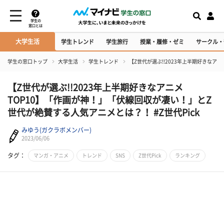
学生の
窓口とは
大学生活
学生トレンド
学生旅行
授業・履修・ゼミ
サークル・
学生の窓口トップ
大学生活
学生トレンド
【Z世代が選ぶ!!2023年上半期好きなア
【Z世代が選ぶ!!2023年上半期好きなアニメ
TOP10】「作画が神！」「伏線回収が凄い！」とZ
世代が絶賛する人気アニメとは？！ #Z世代Pick
みゆう(ガクラボメンバー)
2023/06/06
タグ：
マンガ・アニメ
トレンド
SNS
Z世代Pick
ランキング