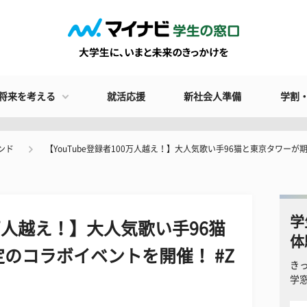
将来を考える
就活応援
新社会人準備
学割
ンド
【YouTube登録者100万人越え！】大人気歌い手96猫と東京タワーが期
学
0万人越え！】大人気歌い手96猫
体
のコラボイベントを開催！ #Z
き
学