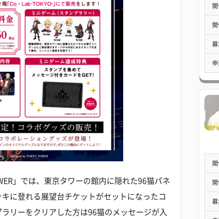
開
開
募
申
開
TOWER」では、東京タワーの館内に隠れた96猫パネ
開
ッキに登れる展望台チケットがセットになったコ
募
ラリーをクリアした方は96猫のメッセージが入