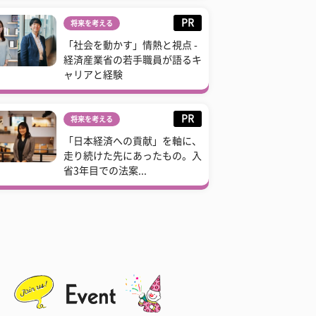
PR
将来を考える
「社会を動かす」情熱と視点 -
経済産業省の若手職員が語るキ
ャリアと経験
PR
将来を考える
「日本経済への貢献」を軸に、
走り続けた先にあったもの。入
省3年目での法案...