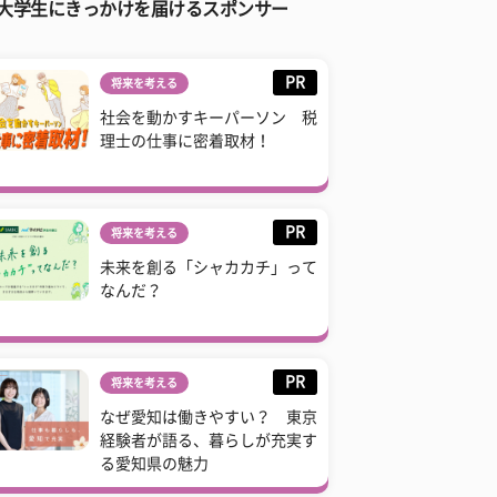
大学生にきっかけを届けるスポンサー
PR
将来を考える
社会を動かすキーパーソン 税
理士の仕事に密着取材！
PR
将来を考える
未来を創る「シャカカチ」って
なんだ？
PR
将来を考える
なぜ愛知は働きやすい？ 東京
経験者が語る、暮らしが充実す
る愛知県の魅力