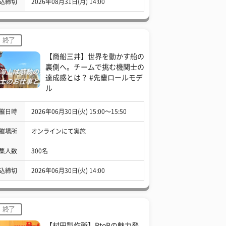
込締切
2026年08月31日(月) 14:00
終了
【商船三井】世界を動かす船の
裏側へ。チームで挑む機関士の
達成感とは？ #先輩ロールモデ
ル
催日時
2026年06月30日(火) 15:00〜15:50
催場所
オンラインにて実施
集人数
300名
込締切
2026年06月30日(火) 14:00
終了
【村田製作所】BtoBの魅力発