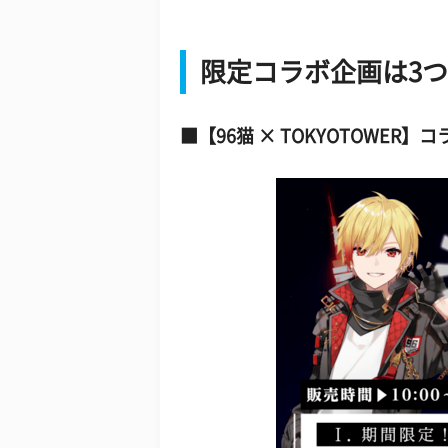
限定コラボ企画は3
■【96猫 × TOKYOTOWE