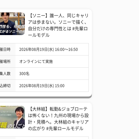
【ソニー】誰一人、同じキャリ
アは歩まない。ソニーで描く、
自分だけの専門性とは #先輩ロ
ールモデル
催日時
2026年08月19日(水) 16:00〜16:50
催場所
オンラインにて実施
集人数
300名
込締切
2026年08月19日(水) 15:00
【大林組】転勤&ジョブローテ
は怖くない！九州の現場から設
計・見積へ。大林組のキャリア
の広がり #先輩ロールモデル