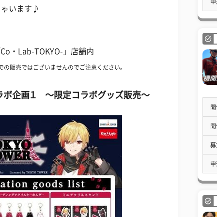
申
ちゃいます♪
】
・Lab-TOKYO-」店舗内
での販売ではございませんのでご注意ください。
R】コラボ企画１ 〜限定コラボグッズ販売〜
開
開
募
申