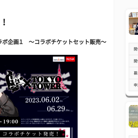
つ！
R】コラボ企画１ 〜コラボチケットセット販売〜
開
開
募
申