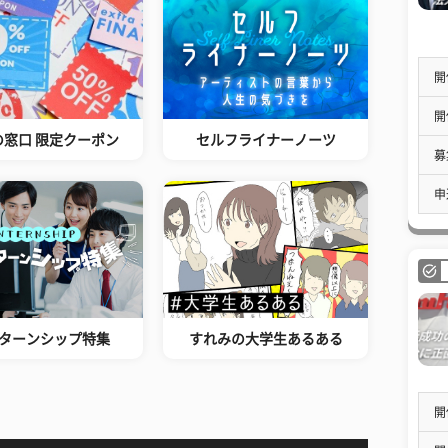
開
開
の窓口 限定クーポン
セルフライナーノーツ
募
申
ターンシップ特集
すれみの大学生あるある
開