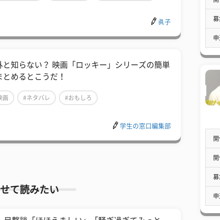
募
眞子
申
外と知らない？ 映画「ロッキー」シリーズの簡単
まとめるとこうだ！
映画
#ネタバレ
#おもしろ
学生の窓口編集部
開
開
募
せて読みたい
申