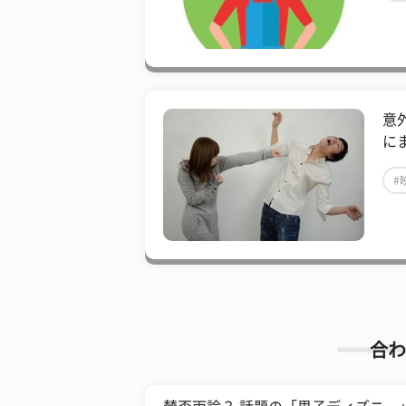
意
に
#
合わ