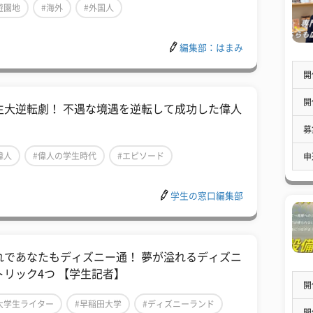
遊園地
#海外
#外国人
編集部：はまみ
開
開
生大逆転劇！ 不遇な境遇を逆転して成功した偉人
募
偉人
#偉人の学生時代
#エピソード
申
学生の窓口編集部
れであなたもディズニー通！ 夢が溢れるディズニ
トリック4つ 【学生記者】
開
大学生ライター
#早稲田大学
#ディズニーランド
開