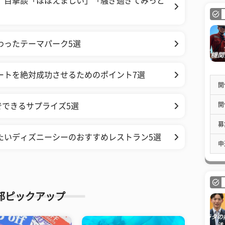
」目撃談「ほほえましい」「騒ぎ過ぎてみっと
わったテーマパーク5選
ートを絶対成功させるためのポイント7選
開
開
できるサプライズ5選
募
たいディズニーシーのおすすめレストラン5選
申
部ピックアップ