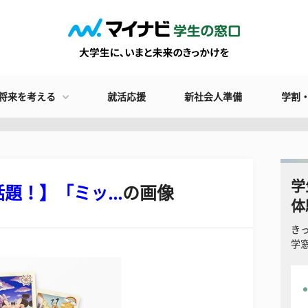
将来を考える
就活応援
新社会人準備
学割
学
！】「ミッ...
の画像
体
き
学