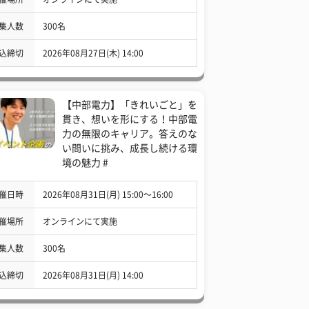
集人数
300名
込締切
2026年08月27日(木) 14:00
【中部電力】「きれいごと」を
貫き、想いを形にする！中部電
力の無限のキャリア。答えのな
い問いに挑み、成長し続ける環
境の魅力 #
催日時
2026年08月31日(月) 15:00〜16:00
催場所
オンラインにて実施
集人数
300名
込締切
2026年08月31日(月) 14:00