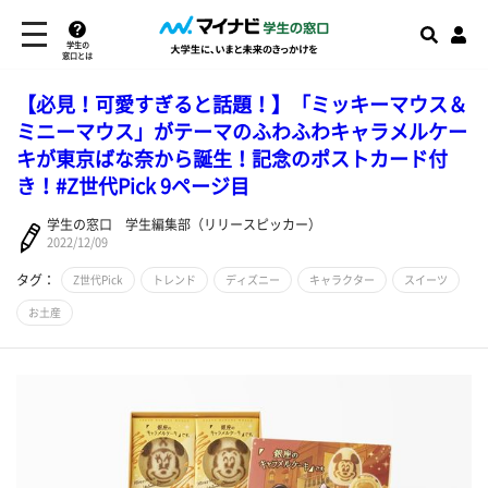
学生の
窓口とは
【必見！可愛すぎると話題！】「ミッキーマウス＆
ミニーマウス」がテーマのふわふわキャラメルケー
キが東京ばな奈から誕生！記念のポストカード付
き！#Z世代Pick 9ページ目
学生の窓口 学生編集部（リリースピッカー）
2022/12/09
タグ：
Z世代Pick
トレンド
ディズニー
キャラクター
スイーツ
お土産