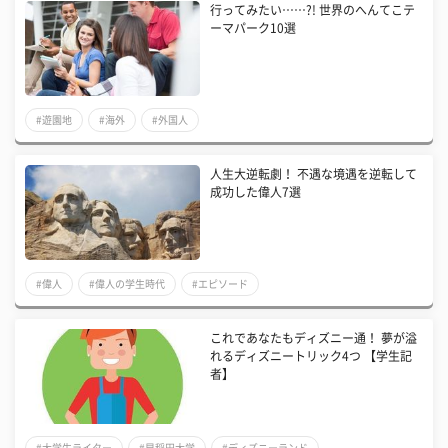
行ってみたい……?! 世界のへんてこテ
ーマパーク10選
#遊園地
#海外
#外国人
人生大逆転劇！ 不遇な境遇を逆転して
成功した偉人7選
#偉人
#偉人の学生時代
#エピソード
これであなたもディズニー通！ 夢が溢
れるディズニートリック4つ 【学生記
者】
#大学生ライター
#早稲田大学
#ディズニーランド