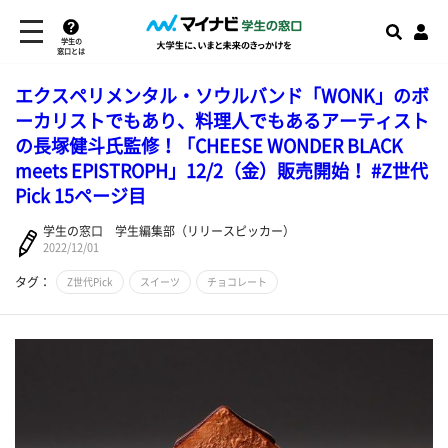
学生の
窓口とは
エクスペリメンタル・ソウルバンド「WONK」のボ
ーカリストでもあり、料理人でもあるアーティスト
の長塚健斗氏監修！「CHEESE WONDER BLACK
meets EPISTROPH」12/2（金）販売開始！ #Z世代
Pick 15ページ目
学生の窓口 学生編集部（リリースピッカー）
2022/12/01
タグ：
Z世代Pick
スイーツ
チョコレート