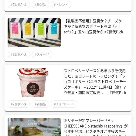
#Z世代Pick
#新製品
#トレンド
【乳製品不使用】豆腐か？チーズケー
キか？新感覚のデザート豆腐「is it
tofu？」五ケ山豆腐から #Z世代Pick
#Z世代Pick
#スイーツ
ストロベリーソースとあまおうを使用
したチョコレートのトッピング！「シ
ョコリキサー バニラストロベリーチー
ズケーキ」 ～2022年11月4日（金）よ
り数量・期間限定販売～ #Z世代Pick
#Z世代Pick
#新製品
#チョコレート
ホリデー限定フレーバー「Mr.
CHEESECAKE pistachio raspberry」が
今年も登場。ピスタチオが主役のチー