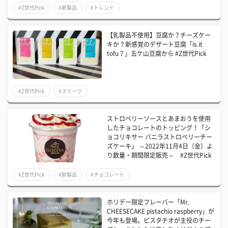
#Z世代Pick
#新製品
#トレンド
【乳製品不使用】豆腐か？チーズケー
キか？新感覚のデザート豆腐「is it
tofu？」五ケ山豆腐から #Z世代Pick
#Z世代Pick
#スイーツ
ストロベリーソースとあまおうを使用
したチョコレートのトッピング！「シ
ョコリキサー バニラストロベリーチー
ズケーキ」 ～2022年11月4日（金）よ
り数量・期間限定販売～ #Z世代Pick
#Z世代Pick
#新製品
#チョコレート
ホリデー限定フレーバー「Mr.
CHEESECAKE pistachio raspberry」が
今年も登場。ピスタチオが主役のチー