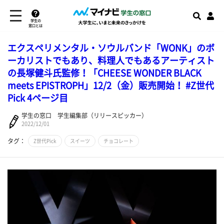
学生の
窓口とは
エクスペリメンタル・ソウルバンド「WONK」のボ
ーカリストでもあり、料理人でもあるアーティスト
の長塚健斗氏監修！「CHEESE WONDER BLACK
meets EPISTROPH」12/2（金）販売開始！ #Z世代
Pick 4ページ目
学生の窓口 学生編集部（リリースピッカー）
2022/12/01
タグ：
Z世代Pick
スイーツ
チョコレート