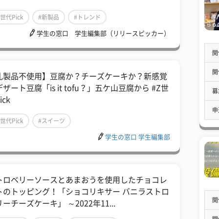
Z世代Pick
#新製品
#トレンド
学生の窓口 学生編集部（リリースピッカー）
開
開
乳製品不使用】豆腐か？チーズケーキか？新感覚
ザート豆腐「is it tofu？」五ケ山豆腐から #Z世
募
ick
申
Z世代Pick
#スイーツ
学生の窓口 学生編集部
トロベリーソースとあまおうを使用したチョコレ
トのトッピング！「ショコリキサー バニラストロ
開
ーチーズケーキ」 ～2022年11...
開