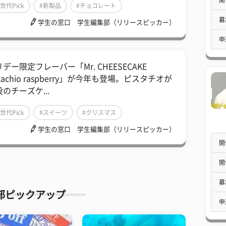
Z世代Pick
#新製品
#チョコレート
募
学生の窓口 学生編集部（リリースピッカー）
申
デー限定フレーバー「Mr. CHEESECAKE
stachio raspberry」が今年も登場。ピスタチオが
のチーズケ...
Z世代Pick
#スイーツ
#クリスマス
学生の窓口 学生編集部（リリースピッカー）
開
開
募
部ピックアップ
申