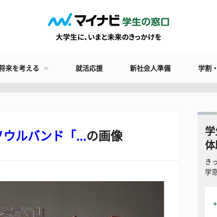
将来を考える
就活応援
新社会人準備
学割
学
ルバンド「...
の画像
体
き
学