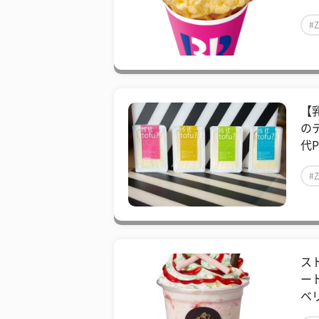
#
【
のデ
代P
#
ス
ー
ベリ