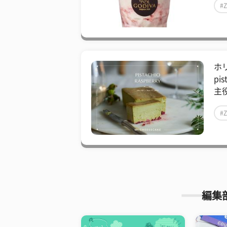
#
ホリ
pi
主役
#
編集