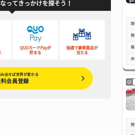
なってきっかけを探そう！
開
開
募
QUOカードPayが
抽選で豪華賞品が
催
貯まる
当たる
申
踏み出せば世界が変わる
無料会員登録
開