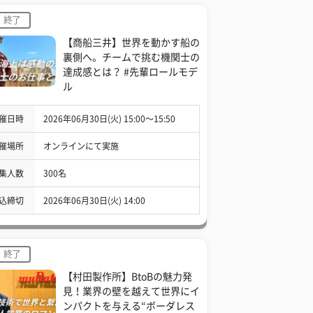
終了
【商船三井】世界を動かす船の
裏側へ。チームで挑む機関士の
達成感とは？ #先輩ロールモデ
ル
催日時
2026年06月30日(火) 15:00〜15:50
催場所
オンラインにて実施
集人数
300名
込締切
2026年06月30日(火) 14:00
終了
【村田製作所】BtoBの魅力発
見！業界の壁を越えて世界にイ
ンパクトを与える“ボーダレス