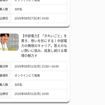
集人数
300名
込締切
2026年08月27日(木) 14:00
【中部電力】「きれいごと」を
貫き、想いを形にする！中部電
力の無限のキャリア。答えのな
い問いに挑み、成長し続ける環
境の魅力 #
催日時
2026年08月31日(月) 15:00〜16:00
催場所
オンラインにて実施
集人数
300名
込締切
2026年08月31日(月) 14:00