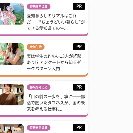
PR
将来を考える
愛知暮らしのリアルはこれ
だ！ “ちょうどいい暮らし”が
できる愛知県での生...
PR
大学生活
実は学生の約4人に3人が経験
あり!? アンケートから知るダ
ークパターン入門
PR
将来を考える
「目の前の一歩を丁寧に──部
活で磨いたタフネスが、国の未
来を考える仕事に...
PR
将来を考える