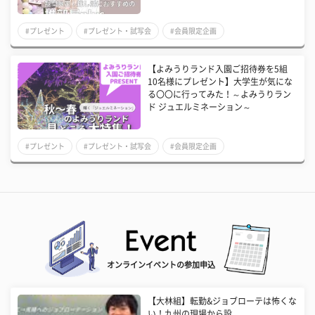
#プレゼント
#プレゼント・試写会
#会員限定企画
【よみうりランド入園ご招待券を5組
10名様にプレゼント】大学生が気にな
る〇〇に行ってみた！～よみうりラン
ド ジュエルミネーション～
#プレゼント
#プレゼント・試写会
#会員限定企画
オンラインイベントの参加申込
【大林組】転勤&ジョブローテは怖くな
い！九州の現場から設