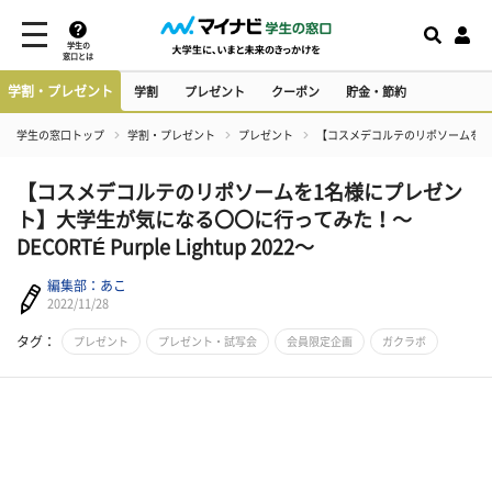
学生の
窓口とは
学割・プレゼント
学割
プレゼント
クーポン
貯金・節約
学生の窓口トップ
学割・プレゼント
プレゼント
【コスメデコルテのリポソームを1名様に
【コスメデコルテのリポソームを1名様にプレゼン
ト】大学生が気になる〇〇に行ってみた！～
DECORTÉ Purple Lightup 2022～
編集部：あこ
2022/11/28
タグ：
プレゼント
プレゼント・試写会
会員限定企画
ガクラボ