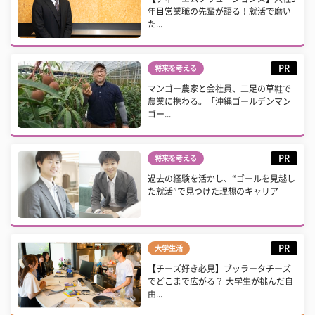
年目営業職の先輩が語る！就活で磨い
た...
PR
将来を考える
マンゴー農家と会社員、二足の草鞋で
農業に携わる。「沖縄ゴールデンマン
ゴー...
PR
将来を考える
過去の経験を活かし、“ゴールを見越し
た就活”で見つけた理想のキャリア
PR
大学生活
【チーズ好き必見】ブッラータチーズ
でどこまで広がる？ 大学生が挑んだ自
由...