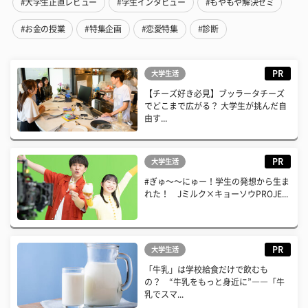
#大学生正直レビュー
#学生インタビュー
#もやもや解決ゼミ
#お金の授業
#特集企画
#恋愛特集
#診断
PR
大学生活
【チーズ好き必見】ブッラータチーズ
でどこまで広がる？ 大学生が挑んだ自
由す...
PR
大学生活
#ぎゅ〜〜にゅー！学生の発想から生ま
れた！ Jミルク×キョーソウPROJE...
PR
大学生活
「牛乳」は学校給食だけで飲むも
の？ “牛乳をもっと身近に”――「牛
乳でスマ...