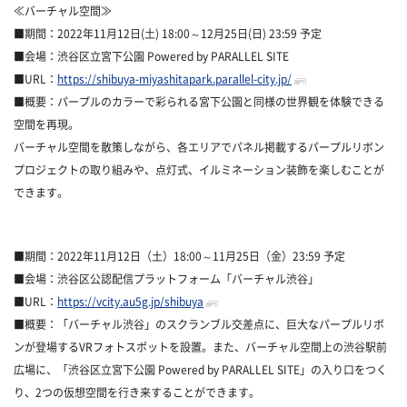
≪バーチャル空間≫
■期間：2022年11月12日(土) 18:00～12月25日(日) 23:59 予定
■会場：渋谷区立宮下公園 Powered by PARALLEL SITE
■URL：
https://shibuya-miyashitapark.parallel-city.jp/
■概要：パープルのカラーで彩られる宮下公園と同様の世界観を体験できる
空間を再現。
バーチャル空間を散策しながら、各エリアでパネル掲載するパープルリボン
プロジェクトの取り組みや、点灯式、イルミネーション装飾を楽しむことが
できます。
■期間：2022年11月12日（土）18:00～11月25日（金）23:59 予定
■会場：渋谷区公認配信プラットフォーム「バーチャル渋谷」
■URL：
https://vcity.au5g.jp/shibuya
■概要：「バーチャル渋谷」のスクランブル交差点に、巨大なパープルリボ
ンが登場するVRフォトスポットを設置。また、バーチャル空間上の渋谷駅前
広場に、「渋谷区立宮下公園 Powered by PARALLEL SITE」の入り口をつく
り、2つの仮想空間を行き来することができます。