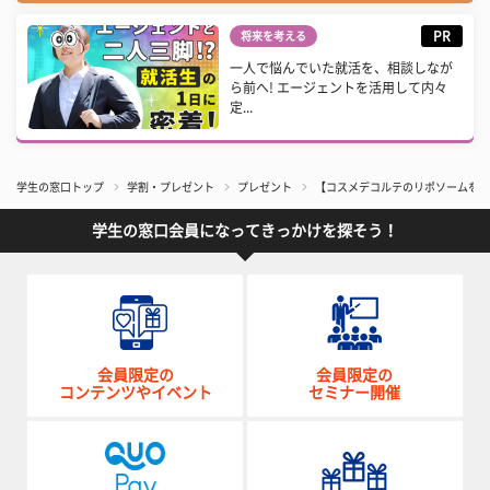
PR
将来を考える
一人で悩んでいた就活を、相談しなが
ら前へ! エージェントを活用して内々
定...
学生の窓口トップ
学割・プレゼント
プレゼント
【コスメデコルテのリポソームを1名様に
学生の窓口会員になってきっかけを探そう！
会員限定の
会員限定の
コンテンツやイベント
セミナー開催