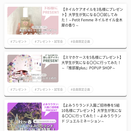
【ネイルケアオイルを3名様にプレゼン
ト】大学生が気になる〇〇試してみ
た！～Petit Femme ネイルオイル金木
犀の香り～
#プレゼント
#プレゼント・試写会
#会員限定企画
【スマホケースを5名様にプレゼント】
大学生が気になる〇〇に行ってみた！
～『推部屋plus』POPUP SHOP～
#プレゼント
#プレゼント・試写会
#会員限定企画
【よみうりランド入園ご招待券を5組
10名様にプレゼント】大学生が気にな
る〇〇に行ってみた！～よみうりラン
ド ジュエルミネーション～