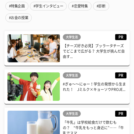
#特集企画
#学生インタビュー
#恋愛特集
#診断
#お金の授業
PR
大学生活
【チーズ好き必見】ブッラータチーズ
でどこまで広がる？ 大学生が挑んだ自
由す...
PR
大学生活
#ぎゅ〜〜にゅー！学生の発想から生ま
れた！ Jミルク×キョーソウPROJE...
PR
大学生活
「牛乳」は学校給食だけで飲むも
の？ “牛乳をもっと身近に”――「牛
乳でスマ...