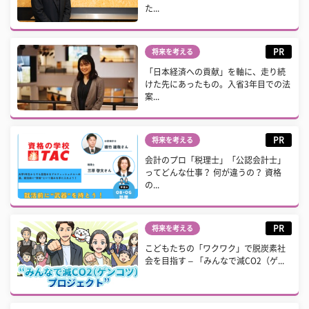
た...
PR
将来を考える
「日本経済への貢献」を軸に、走り続
けた先にあったもの。入省3年目での法
案...
PR
将来を考える
会計のプロ「税理士」「公認会計士」
ってどんな仕事？ 何が違うの？ 資格
の...
PR
将来を考える
こどもたちの「ワクワク」で脱炭素社
会を目指す – 「みんなで減CO2（ゲ...