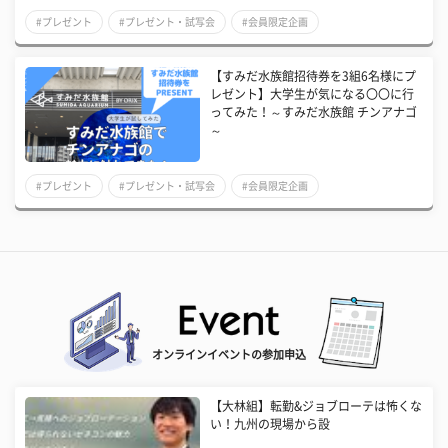
#プレゼント
#プレゼント・試写会
#会員限定企画
【すみだ水族館招待券を3組6名様にプ
レゼント】大学生が気になる〇〇に行
ってみた！～すみだ水族館 チンアナゴ
～
#プレゼント
#プレゼント・試写会
#会員限定企画
オンラインイベントの参加申込
【大林組】転勤&ジョブローテは怖くな
い！九州の現場から設