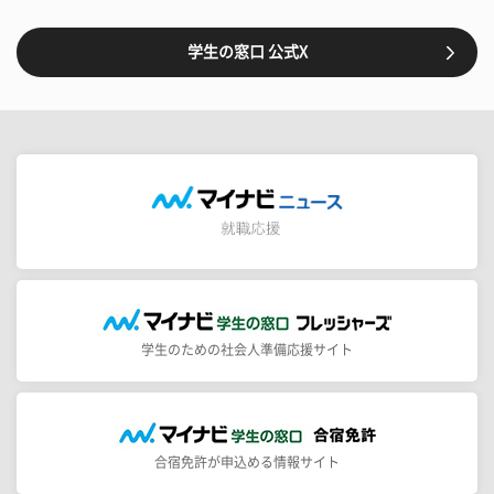
学生の窓口 公式X
学生のための社会人準備応援サイト
合宿免許が申込める情報サイト