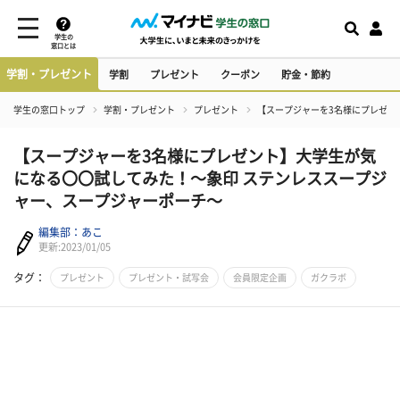
学生の
窓口とは
学割・プレゼント
学割
プレゼント
クーポン
貯金・節約
学生の窓口トップ
学割・プレゼント
プレゼント
【スープジャーを3名様にプレゼン
【スープジャーを3名様にプレゼント】大学生が気
になる〇〇試してみた！～象印 ステンレススープジ
ャー、スープジャーポーチ～
編集部：あこ
更新:2023/01/05
タグ：
プレゼント
プレゼント・試写会
会員限定企画
ガクラボ