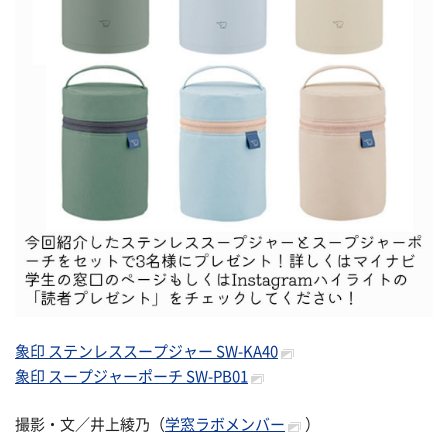
象印 ステンレススープジャー SW-KA40
象印 スープジャーポーチ SW-PB01
撮影・文／井上綾乃（
学窓ラボメンバー
）